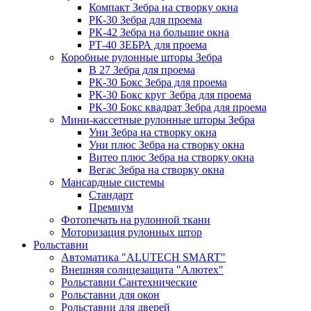
Компакт Зебра на створку окна
РК-30 Зебра для проема
РК-42 Зебра на большие окна
РТ-40 ЗЕБРА для проема
Коробные рулонные шторы Зебра
B 27 Зебра для проема
РК-30 Бокс Зебра для проема
РК-30 Бокс круг Зебра для проема
РК-30 Бокс квадрат Зебра для проема
Мини-кассетные рулонные шторы Зебра
Уни Зебра на створку окна
Уни плюс Зебра на створку окна
Витео плюс Зебра на створку окна
Вегас Зебра на створку окна
Мансардные системы
Стандарт
Премиум
Фотопечать на рулонной ткани
Моторизация рулонных штор
Рольставни
Автоматика "ALUTECH SMART"
Внешняя солнцезащита "Алютех"
Рольставни Сантехнические
Рольставни для окон
Рольставни для дверей