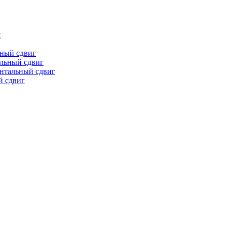
я
ьный сдвиг
льный сдвиг
онтальный сдвиг
й сдвиг