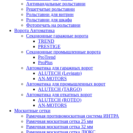
Антивандальные рольставни
Решетчатые рольставни
Рольставни для витрин
Рольставни для шкафа
Фотопечать на рольставни
Ворота Автоматика
Секционные гаражные ворота
TREND
PRESTIGE
Секционные промышленные ворота
ProTrend
ProPlus
Автоматика для гаражных ворот
ALUTECH (Levigato)
AN-MOTORS
Автоматика для промышленных ворот
ALUTECH (TARGO)
Автоматика для откатных ворот
ALUTECH (ROTEO)
AN-MOTORS
Москитные сетки
Рамочная противомоскитная система ИНТРА
Рамочная москитная сетка 25 мм
Рамочная москитная сетка 32 мм
Рамочная москитная сетка ЛЮКС