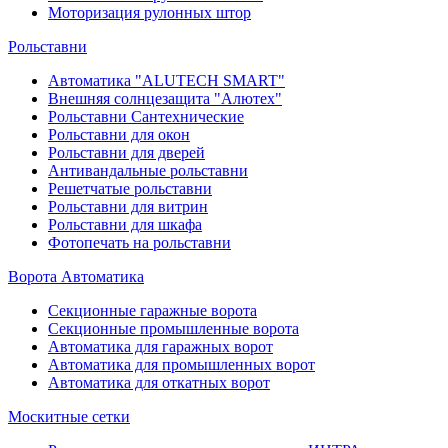
Моторизация рулонных штор
Рольставни
Автоматика "ALUTECH SMART"
Внешняя солнцезащита "Алютех"
Рольставни Сантехнические
Рольставни для окон
Рольставни для дверей
Антивандальные рольставни
Решетчатые рольставни
Рольставни для витрин
Рольставни для шкафа
Фотопечать на рольставни
Ворота Автоматика
Секционные гаражные ворота
Секционные промышленные ворота
Автоматика для гаражных ворот
Автоматика для промышленных ворот
Автоматика для откатных ворот
Москитные сетки