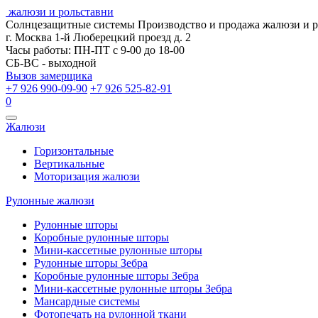
жалюзи и рольставни
Солнцезащитные системы
Производство и продажа жалюзи и 
г. Москва 1-й Люберецкий проезд д. 2
Часы работы: ПН-ПТ с 9-00 до 18-00
СБ-ВС - выходной
Вызов замерщика
+7 926 990-09-90
+7 926 525-82-91
0
Открыть
Жалюзи
навигацию
Горизонтальные
Вертикальные
Моторизация жалюзи
Рулонные жалюзи
Рулонные шторы
Коробные рулонные шторы
Мини-кассетные рулонные шторы
Рулонные шторы Зебра
Коробные рулонные шторы Зебра
Мини-кассетные рулонные шторы Зебра
Мансардные системы
Фотопечать на рулонной ткани