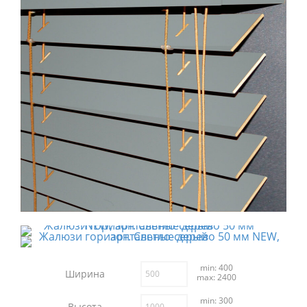
min: 400
Ширина
max: 2400
min: 300
Высота