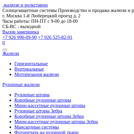
жалюзи и рольставни
Солнцезащитные системы
Производство и продажа жалюзи и 
г. Москва 1-й Люберецкий проезд д. 2
Часы работы: ПН-ПТ с 9-00 до 18-00
СБ-ВС - выходной
Вызов замерщика
+7 926 990-09-90
+7 926 525-82-91
0
Открыть
Жалюзи
навигацию
Горизонтальные
Вертикальные
Моторизация жалюзи
Рулонные жалюзи
Рулонные шторы
Коробные рулонные шторы
Мини-кассетные рулонные шторы
Рулонные шторы Зебра
Коробные рулонные шторы Зебра
Мини-кассетные рулонные шторы Зебра
Мансардные системы
Фотопечать на рулонной ткани