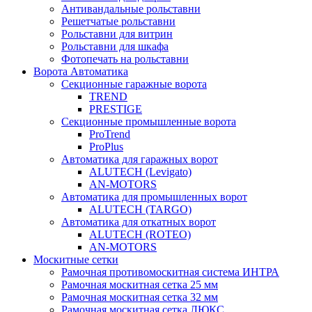
Антивандальные рольставни
Решетчатые рольставни
Рольставни для витрин
Рольставни для шкафа
Фотопечать на рольставни
Ворота Автоматика
Секционные гаражные ворота
TREND
PRESTIGE
Секционные промышленные ворота
ProTrend
ProPlus
Автоматика для гаражных ворот
ALUTECH (Levigato)
AN-MOTORS
Автоматика для промышленных ворот
ALUTECH (TARGO)
Автоматика для откатных ворот
ALUTECH (ROTEO)
AN-MOTORS
Москитные сетки
Рамочная противомоскитная система ИНТРА
Рамочная москитная сетка 25 мм
Рамочная москитная сетка 32 мм
Рамочная москитная сетка ЛЮКС