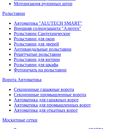
Моторизация рулонных штор
Рольставни
Автоматика "ALUTECH SMART"
Внешняя солнцезащита "Алютех"
Рольставни Сантехнические
Рольставни для окон
Рольставни для дверей
Антивандальные рольставни
Решетчатые рольставни
Рольставни для витрин
Рольставни для шкафа
Фотопечать на рольставни
Ворота Автоматика
Секционные гаражные ворота
Секционные промышленные ворота
Автоматика для гаражных ворот
Автоматика для промышленных ворот
Автоматика для откатных ворот
Москитные сетки