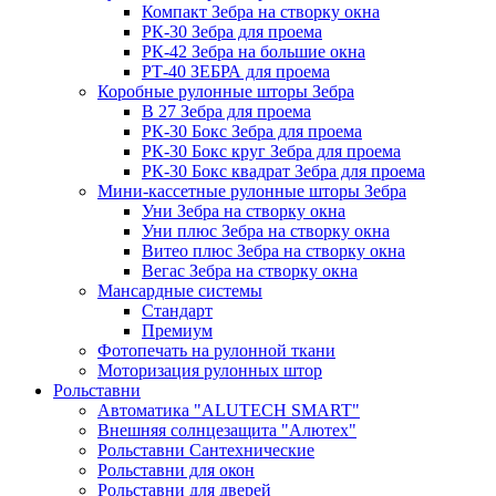
Компакт Зебра на створку окна
РК-30 Зебра для проема
РК-42 Зебра на большие окна
РТ-40 ЗЕБРА для проема
Коробные рулонные шторы Зебра
B 27 Зебра для проема
РК-30 Бокс Зебра для проема
РК-30 Бокс круг Зебра для проема
РК-30 Бокс квадрат Зебра для проема
Мини-кассетные рулонные шторы Зебра
Уни Зебра на створку окна
Уни плюс Зебра на створку окна
Витео плюс Зебра на створку окна
Вегас Зебра на створку окна
Мансардные системы
Стандарт
Премиум
Фотопечать на рулонной ткани
Моторизация рулонных штор
Рольставни
Автоматика "ALUTECH SMART"
Внешняя солнцезащита "Алютех"
Рольставни Сантехнические
Рольставни для окон
Рольставни для дверей