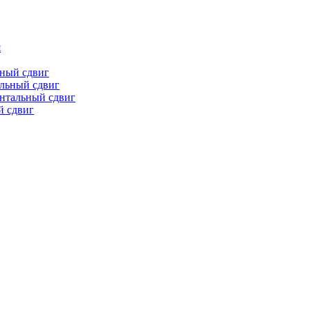
я
ьный сдвиг
льный сдвиг
онтальный сдвиг
й сдвиг