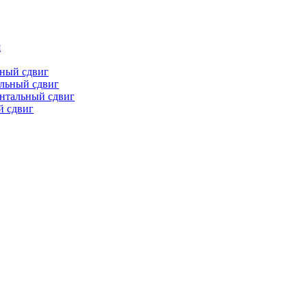
я
ьный сдвиг
льный сдвиг
онтальный сдвиг
й сдвиг