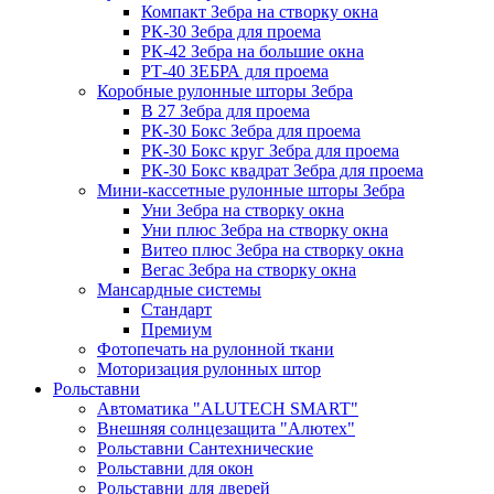
Компакт Зебра на створку окна
РК-30 Зебра для проема
РК-42 Зебра на большие окна
РТ-40 ЗЕБРА для проема
Коробные рулонные шторы Зебра
B 27 Зебра для проема
РК-30 Бокс Зебра для проема
РК-30 Бокс круг Зебра для проема
РК-30 Бокс квадрат Зебра для проема
Мини-кассетные рулонные шторы Зебра
Уни Зебра на створку окна
Уни плюс Зебра на створку окна
Витео плюс Зебра на створку окна
Вегас Зебра на створку окна
Мансардные системы
Стандарт
Премиум
Фотопечать на рулонной ткани
Моторизация рулонных штор
Рольставни
Автоматика "ALUTECH SMART"
Внешняя солнцезащита "Алютех"
Рольставни Сантехнические
Рольставни для окон
Рольставни для дверей