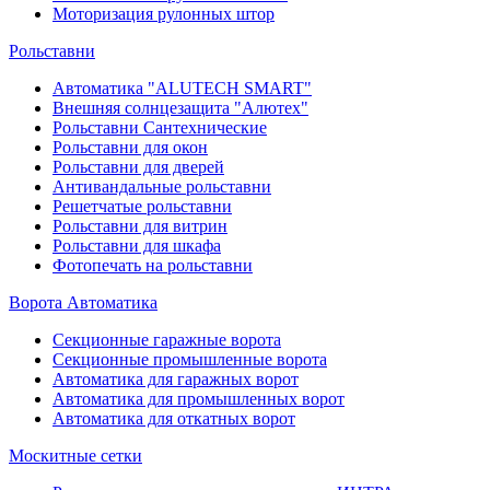
Моторизация рулонных штор
Рольставни
Автоматика "ALUTECH SMART"
Внешняя солнцезащита "Алютех"
Рольставни Сантехнические
Рольставни для окон
Рольставни для дверей
Антивандальные рольставни
Решетчатые рольставни
Рольставни для витрин
Рольставни для шкафа
Фотопечать на рольставни
Ворота Автоматика
Секционные гаражные ворота
Секционные промышленные ворота
Автоматика для гаражных ворот
Автоматика для промышленных ворот
Автоматика для откатных ворот
Москитные сетки