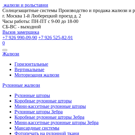
жалюзи и рольставни
Солнцезащитные системы
Производство и продажа жалюзи и 
г. Москва 1-й Люберецкий проезд д. 2
Часы работы: ПН-ПТ с 9-00 до 18-00
СБ-ВС - выходной
Вызов замерщика
+7 926 990-09-90
+7 926 525-82-91
0
Открыть
Жалюзи
навигацию
Горизонтальные
Вертикальные
Моторизация жалюзи
Рулонные жалюзи
Рулонные шторы
Коробные рулонные шторы
Мини-кассетные рулонные шторы
Рулонные шторы Зебра
Коробные рулонные шторы Зебра
Мини-кассетные рулонные шторы Зебра
Мансардные системы
Фотопечать на рулонной ткани