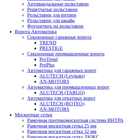
Антивандальные рольставни
Решетчатые рольставни
Рольставни для витрин
Рольставни для шкафа
Фотопечать на рольставни
Ворота Автоматика
Секционные гаражные ворота
TREND
PRESTIGE
Секционные промышленные ворота
ProTrend
ProPlus
Автоматика для гаражных ворот
ALUTECH (Levigato)
AN-MOTORS
Автоматика для промышленных ворот
ALUTECH (TARGO)
Автоматика для откатных ворот
ALUTECH (ROTEO)
AN-MOTORS
Москитные сетки
Рамочная противомоскитная система ИНТРА
Рамочная москитная сетка 25 мм
Рамочная москитная сетка 32 мм
Рамочная москитная сетка ЛЮКС