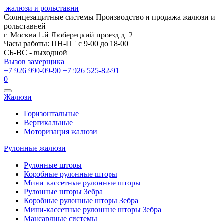
жалюзи и рольставни
Солнцезащитные системы
Производство и продажа жалюзи и
рольставней
г. Москва 1-й Люберецкий проезд д. 2
Часы работы: ПН-ПТ с 9-00 до 18-00
СБ-ВС - выходной
Вызов замерщика
+7 926 990-09-90
+7 926 525-82-91
0
Открыть
Жалюзи
навигацию
Горизонтальные
Вертикальные
Моторизация жалюзи
Рулонные жалюзи
Рулонные шторы
Коробные рулонные шторы
Мини-кассетные рулонные шторы
Рулонные шторы Зебра
Коробные рулонные шторы Зебра
Мини-кассетные рулонные шторы Зебра
Мансардные системы