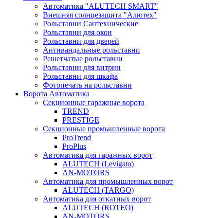
Автоматика "ALUTECH SMART"
Внешняя солнцезащита "Алютех"
Рольставни Сантехнические
Рольставни для окон
Рольставни для дверей
Антивандальные рольставни
Решетчатые рольставни
Рольставни для витрин
Рольставни для шкафа
Фотопечать на рольставни
Ворота Автоматика
Секционные гаражные ворота
TREND
PRESTIGE
Секционные промышленные ворота
ProTrend
ProPlus
Автоматика для гаражных ворот
ALUTECH (Levigato)
AN-MOTORS
Автоматика для промышленных ворот
ALUTECH (TARGO)
Автоматика для откатных ворот
ALUTECH (ROTEO)
AN-MOTORS