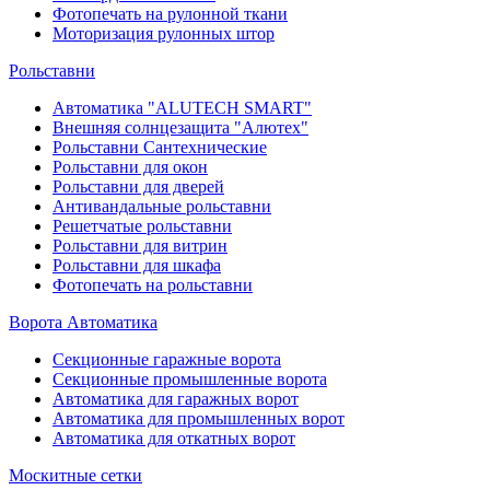
Фотопечать на рулонной ткани
Моторизация рулонных штор
Рольставни
Автоматика "ALUTECH SMART"
Внешняя солнцезащита "Алютех"
Рольставни Сантехнические
Рольставни для окон
Рольставни для дверей
Антивандальные рольставни
Решетчатые рольставни
Рольставни для витрин
Рольставни для шкафа
Фотопечать на рольставни
Ворота Автоматика
Секционные гаражные ворота
Секционные промышленные ворота
Автоматика для гаражных ворот
Автоматика для промышленных ворот
Автоматика для откатных ворот
Москитные сетки