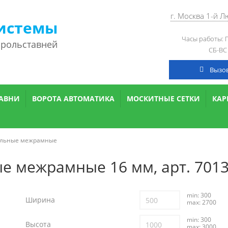
г. Москва 1-й 
истемы
Часы работы: П
 рольставней
СБ-ВС
Вызо
АВНИ
ВОРОТА АВТОМАТИКА
МОСКИТНЫЕ СЕТКИ
КА
альные межрамные
е межрамные 16 мм, арт. 701
min: 300
Ширина
max: 2700
min: 300
Высота
max: 3000