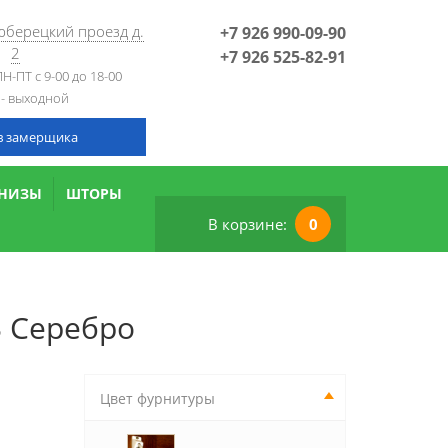
Люберецкий проезд д.
+7 926 990-09-90
2
+7 926 525-82-91
Н-ПТ с 9-00 до 18-00
 - выходной
в замерщика
РНИЗЫ
ШТОРЫ
В корзине:
0
3 Серебро
Цвет фурнитуры