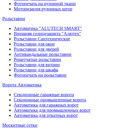
Фотопечать на рулонной ткани
Моторизация рулонных штор
Рольставни
Автоматика "ALUTECH SMART"
Внешняя солнцезащита "Алютех"
Рольставни Сантехнические
Рольставни для окон
Рольставни для дверей
Антивандальные рольставни
Решетчатые рольставни
Рольставни для витрин
Рольставни для шкафа
Фотопечать на рольставни
Ворота Автоматика
Секционные гаражные ворота
Секционные промышленные ворота
Автоматика для гаражных ворот
Автоматика для промышленных ворот
Автоматика для откатных ворот
Москитные сетки