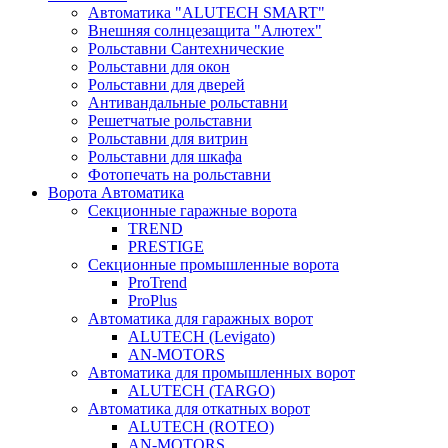
Автоматика "ALUTECH SMART"
Внешняя солнцезащита "Алютех"
Рольставни Сантехнические
Рольставни для окон
Рольставни для дверей
Антивандальные рольставни
Решетчатые рольставни
Рольставни для витрин
Рольставни для шкафа
Фотопечать на рольставни
Ворота Автоматика
Секционные гаражные ворота
TREND
PRESTIGE
Секционные промышленные ворота
ProTrend
ProPlus
Автоматика для гаражных ворот
ALUTECH (Levigato)
AN-MOTORS
Автоматика для промышленных ворот
ALUTECH (TARGO)
Автоматика для откатных ворот
ALUTECH (ROTEO)
AN-MOTORS