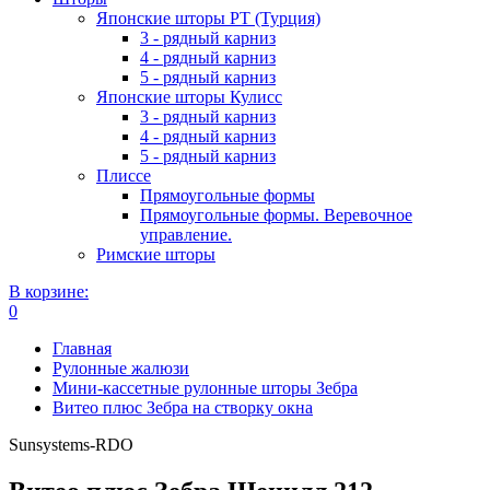
Японские шторы РТ (Турция)
3 - рядный карниз
4 - рядный карниз
5 - рядный карниз
Японские шторы Кулисс
3 - рядный карниз
4 - рядный карниз
5 - рядный карниз
Плиссе
Прямоугольные формы
Прямоугольные формы. Веревочное
управление.
Римские шторы
В корзине:
0
Главная
Рулонные жалюзи
Мини-кассетные рулонные шторы Зебра
Витео плюс Зебра на створку окна
Sunsystems-RDO