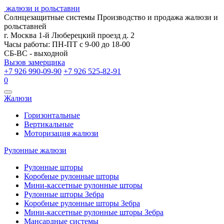
жалюзи и рольставни
Солнцезащитные системы
Производство и продажа жалюзи и
рольставней
г. Москва 1-й Люберецкий проезд д. 2
Часы работы: ПН-ПТ с 9-00 до 18-00
СБ-ВС - выходной
Вызов замерщика
+7 926 990-09-90
+7 926 525-82-91
0
Открыть
Жалюзи
навигацию
Горизонтальные
Вертикальные
Моторизация жалюзи
Рулонные жалюзи
Рулонные шторы
Коробные рулонные шторы
Мини-кассетные рулонные шторы
Рулонные шторы Зебра
Коробные рулонные шторы Зебра
Мини-кассетные рулонные шторы Зебра
Мансардные системы