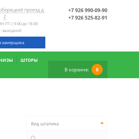
Люберецкий проезд д.
+7 926 990-09-90
2
+7 926 525-82-91
Н-ПТ с 9-00 до 18-00
 - выходной
в замерщика
РНИЗЫ
ШТОРЫ
В корзине:
0
Вид штапика