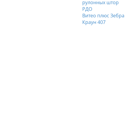
юс Зебра
Витео плюс Зебра
Краун 407