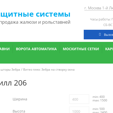
г. Москва 1-й 
ащитные системы
Часы работы: П
 продажа жалюзи и рольставней
СБ-ВС
Вызо
АВНИ
ВОРОТА АВТОМАТИКА
МОСКИТНЫЕ СЕТКИ
КА
 шторы Зебра
Витео плюс Зебра на створку окна
илл 206
min: 400
Ширина
max: 1500
min: 500
Высота
max: 2400