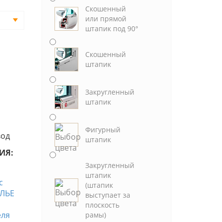
Скошенный
или прямой
штапик под 90°
Скошенный
штапик
Закругленный
штапик
Фигурный
вод
штапик
ИЯ:
Закругленный
штапик
(штапик
выступает за
плоскость
рамы)