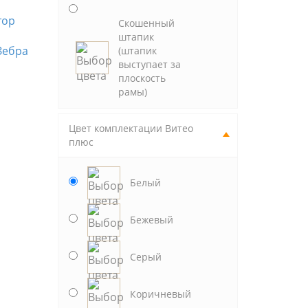
Скошенный
Витео плюс Зебра
Витео плюс Зебра
Вит
штапик
Зебра
АКСИ 6
ЛАТТЕ
ГА
(штапик
выступает за
плоскость
рамы)
Цвет комплектации Витео
плюс
Белый
Бежевый
Серый
Коричневый