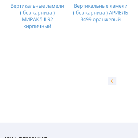
Вертикальные ламели
Вертикальные ламели
( без карниза )
( без карниза ) АРИЕЛЬ
МИРАКЛ II 92
3499 оранжевый
кирпичный
и
А