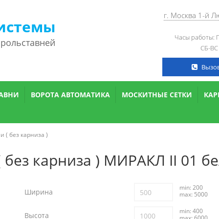
г. Москва 1-й 
истемы
Часы работы: П
 рольставней
СБ-ВС
Вызо
АВНИ
ВОРОТА АВТОМАТИКА
МОСКИТНЫЕ СЕТКИ
КА
 ( без карниза )
 без карниза ) МИРАКЛ II 01 б
min: 200
Ширина
max: 5000
min: 400
Высота
max: 6000