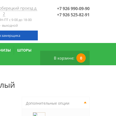
Люберецкий проезд д.
+7 926 990-09-90
2
+7 926 525-82-91
Н-ПТ с 9-00 до 18-00
 - выходной
в замерщика
РНИЗЫ
ШТОРЫ
В корзине:
0
елый
Дополнительные опции