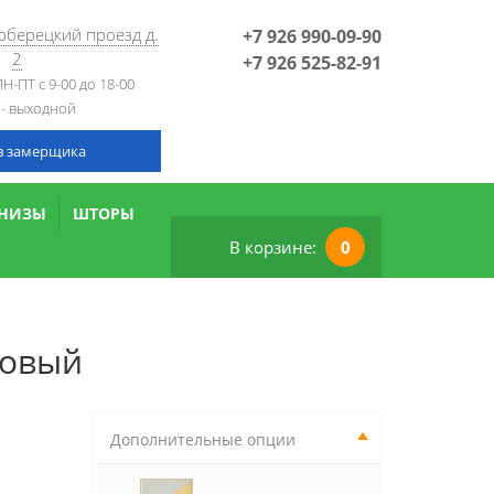
Люберецкий проезд д.
+7 926 990-09-90
2
+7 926 525-82-91
Н-ПТ с 9-00 до 18-00
 - выходной
в замерщика
РНИЗЫ
ШТОРЫ
В корзине:
0
товый
Дополнительные опции