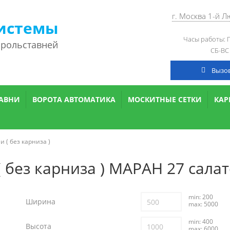
г. Москва 1-й 
истемы
Часы работы: П
 рольставней
СБ-ВС
Вызо
АВНИ
ВОРОТА АВТОМАТИКА
МОСКИТНЫЕ СЕТКИ
КА
 ( без карниза )
 без карниза ) МАРАН 27 сала
min: 200
Ширина
max: 5000
min: 400
Высота
max: 6000