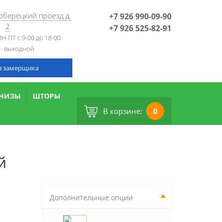
Люберецкий проезд д.
+7 926 990-09-90
2
+7 926 525-82-91
Н-ПТ с 9-00 до 18-00
 - выходной
в замерщика
РНИЗЫ
ШТОРЫ
В корзине:
0
й
Дополнительные опции