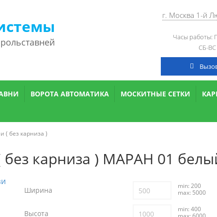
г. Москва 1-й 
истемы
Часы работы: П
 рольставней
СБ-ВС
Вызо
АВНИ
ВОРОТА АВТОМАТИКА
МОСКИТНЫЕ СЕТКИ
КА
 ( без карниза )
 без карниза ) МАРАН 01 белы
min: 200
Ширина
max: 5000
min: 400
Высота
max: 6000