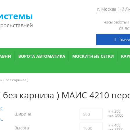
г. Москва 1-й 
истемы
Часы работы: П
 рольставней
СБ-ВС
Вызо
АВНИ
ВОРОТА АВТОМАТИКА
МОСКИТНЫЕ СЕТКИ
КА
 ( без карниза )
 без карниза ) МАИС 4210 пер
min: 200
Ширина
max: 5000
min: 400
Высота
max: 6000