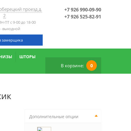
Люберецкий проезд д.
+7 926 990-09-90
2
+7 926 525-82-91
Н-ПТ с 9-00 до 18-00
 - выходной
в замерщика
РНИЗЫ
ШТОРЫ
В корзине:
0
сик
Дополнительные опции