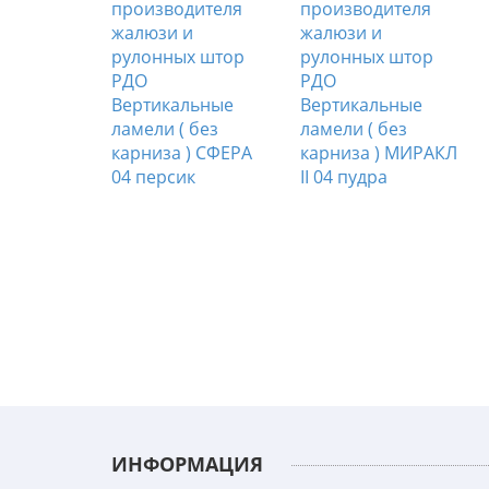
льные
Вертикальные
Вертикальные
 без
ламели ( без
ламели ( без
 ) СОФИЯ
карниза ) СФЕРА
карниза ) МИРАКЛ
к
04 персик
II 04 пудра
ИНФОРМАЦИЯ