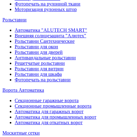
Фотопечать на рулонной ткани
Моторизация рулонных штор
Рольставни
Автоматика "ALUTECH SMART"
Внешняя солнцезащита "Алютех"
Рольставни Сантехнические
Рольставни для окон
Рольставни для дверей
Антивандальные рольставни
Решетчатые рольставни
Рольставни для витрин
Рольставни для шкафа
Фотопечать на рольставни
Ворота Автоматика
Секционные гаражные ворота
Секционные промышленные ворота
Автоматика для гаражных ворот
Автоматика для промышленных ворот
Автоматика для откатных ворот
Москитные сетки