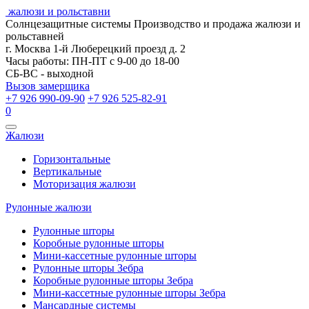
жалюзи и рольставни
Солнцезащитные системы
Производство и продажа жалюзи и
рольставней
г. Москва 1-й Люберецкий проезд д. 2
Часы работы: ПН-ПТ с 9-00 до 18-00
СБ-ВС - выходной
Вызов замерщика
+7 926 990-09-90
+7 926 525-82-91
0
Открыть
Жалюзи
навигацию
Горизонтальные
Вертикальные
Моторизация жалюзи
Рулонные жалюзи
Рулонные шторы
Коробные рулонные шторы
Мини-кассетные рулонные шторы
Рулонные шторы Зебра
Коробные рулонные шторы Зебра
Мини-кассетные рулонные шторы Зебра
Мансардные системы