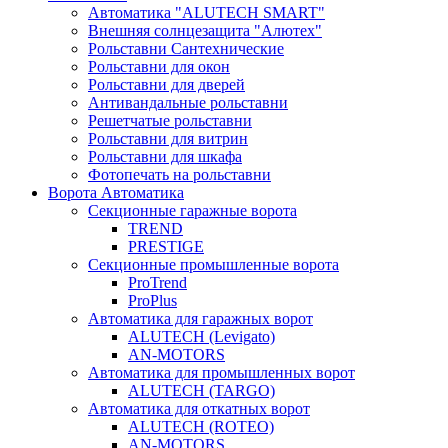
Автоматика "ALUTECH SMART"
Внешняя солнцезащита "Алютех"
Рольставни Сантехнические
Рольставни для окон
Рольставни для дверей
Антивандальные рольставни
Решетчатые рольставни
Рольставни для витрин
Рольставни для шкафа
Фотопечать на рольставни
Ворота Автоматика
Секционные гаражные ворота
TREND
PRESTIGE
Секционные промышленные ворота
ProTrend
ProPlus
Автоматика для гаражных ворот
ALUTECH (Levigato)
AN-MOTORS
Автоматика для промышленных ворот
ALUTECH (TARGO)
Автоматика для откатных ворот
ALUTECH (ROTEO)
AN-MOTORS