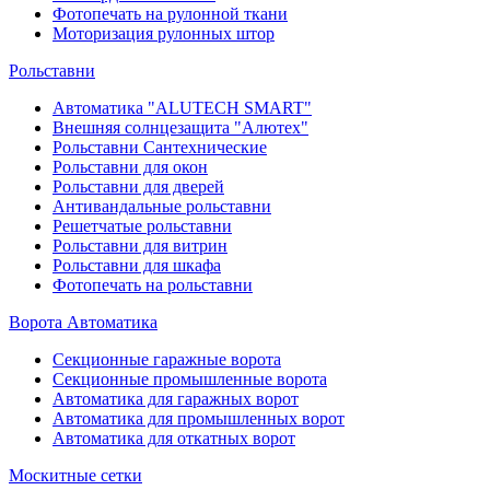
Фотопечать на рулонной ткани
Моторизация рулонных штор
Рольставни
Автоматика "ALUTECH SMART"
Внешняя солнцезащита "Алютех"
Рольставни Сантехнические
Рольставни для окон
Рольставни для дверей
Антивандальные рольставни
Решетчатые рольставни
Рольставни для витрин
Рольставни для шкафа
Фотопечать на рольставни
Ворота Автоматика
Секционные гаражные ворота
Секционные промышленные ворота
Автоматика для гаражных ворот
Автоматика для промышленных ворот
Автоматика для откатных ворот
Москитные сетки