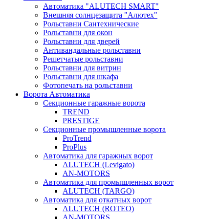
Автоматика "ALUTECH SMART"
Внешняя солнцезащита "Алютех"
Рольставни Сантехнические
Рольставни для окон
Рольставни для дверей
Антивандальные рольставни
Решетчатые рольставни
Рольставни для витрин
Рольставни для шкафа
Фотопечать на рольставни
Ворота Автоматика
Секционные гаражные ворота
TREND
PRESTIGE
Секционные промышленные ворота
ProTrend
ProPlus
Автоматика для гаражных ворот
ALUTECH (Levigato)
AN-MOTORS
Автоматика для промышленных ворот
ALUTECH (TARGO)
Автоматика для откатных ворот
ALUTECH (ROTEO)
AN-MOTORS