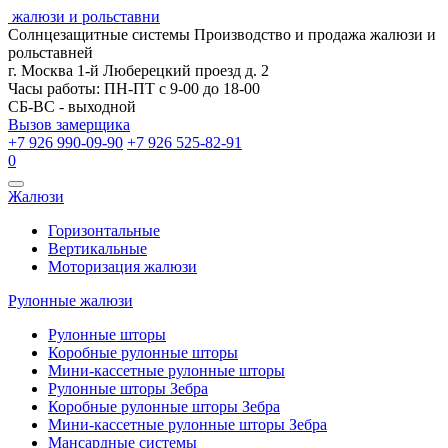
жалюзи и рольставни
Солнцезащитные системы
Производство и продажа жалюзи и
рольставней
г. Москва 1-й Люберецкий проезд д. 2
Часы работы: ПН-ПТ с 9-00 до 18-00
СБ-ВС - выходной
Вызов замерщика
+7 926 990-09-90
+7 926 525-82-91
0
Открыть
Жалюзи
навигацию
Горизонтальные
Вертикальные
Моторизация жалюзи
Рулонные жалюзи
Рулонные шторы
Коробные рулонные шторы
Мини-кассетные рулонные шторы
Рулонные шторы Зебра
Коробные рулонные шторы Зебра
Мини-кассетные рулонные шторы Зебра
Мансардные системы