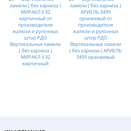
и
Вертикальные ламели
Вертикальные ламели
А
( без карниза )
( без карниза ) АРИЕЛЬ
МИРАКЛ II 92
3499 оранжевый
кирпичный