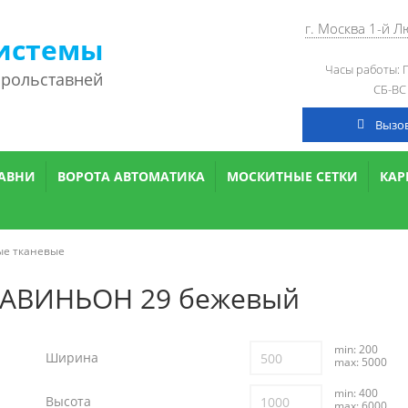
г. Москва 1-й 
истемы
Часы работы: П
 рольставней
СБ-ВС
Вызо
АВНИ
ВОРОТА АВТОМАТИКА
МОСКИТНЫЕ СЕТКИ
КА
ые тканевые
 АВИНЬОН 29 бежевый
min: 200
Ширина
max: 5000
min: 400
Высота
max: 6000