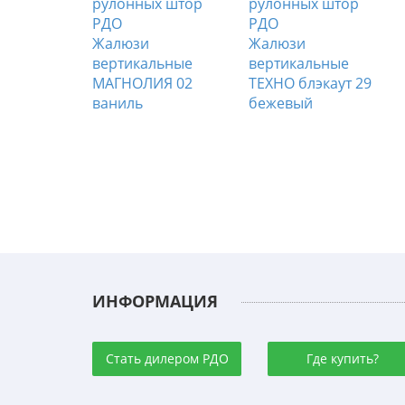
Жалюзи
Жалюзи
льные
вертикальные
вертикальные
021
МАГНОЛИЯ 02
ТЕХНО блэкаут 29
ваниль
бежевый
ИНФОРМАЦИЯ
Стать дилером РДО
Где купить?