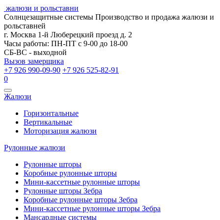
жалюзи и рольставни
Солнцезащитные системы
Производство и продажа жалюзи и
рольставней
г. Москва 1-й Люберецкий проезд д. 2
Часы работы: ПН-ПТ с 9-00 до 18-00
СБ-ВС - выходной
Вызов замерщика
+7 926 990-09-90
+7 926 525-82-91
0
Открыть
Жалюзи
навигацию
Горизонтальные
Вертикальные
Моторизация жалюзи
Рулонные жалюзи
Рулонные шторы
Коробные рулонные шторы
Мини-кассетные рулонные шторы
Рулонные шторы Зебра
Коробные рулонные шторы Зебра
Мини-кассетные рулонные шторы Зебра
Мансардные системы