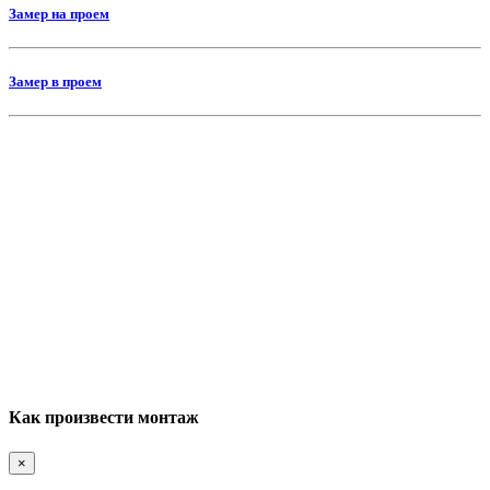
Замер на проем
Замер в проем
Как произвести монтаж
×