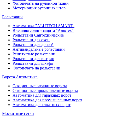
Фотопечать на рулонной ткани
Моторизация рулонных штор
Рольставни
Автоматика "ALUTECH SMART"
Внешняя солнцезащита "Алютех"
Рольставни Сантехнические
Рольставни для окон
Рольставни для дверей
Антивандальные рольставни
Решетчатые рольставни
Рольставни для витрин
Рольставни для шкафа
Фотопечать на рольставни
Ворота Автоматика
Секционные гаражные ворота
Секционные промышленные ворота
Автоматика для гаражных ворот
Автоматика для промышленных ворот
Автоматика для откатных ворот
Москитные сетки