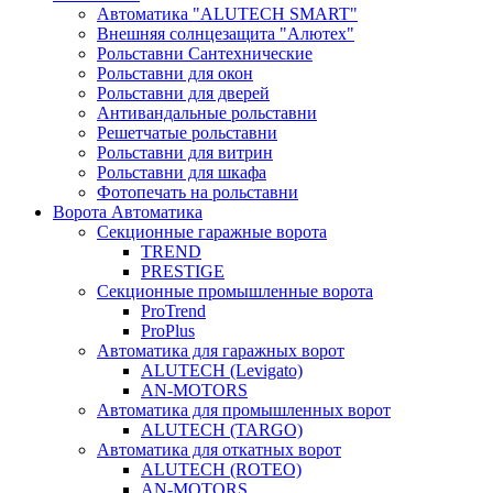
Автоматика "ALUTECH SMART"
Внешняя солнцезащита "Алютех"
Рольставни Сантехнические
Рольставни для окон
Рольставни для дверей
Антивандальные рольставни
Решетчатые рольставни
Рольставни для витрин
Рольставни для шкафа
Фотопечать на рольставни
Ворота Автоматика
Секционные гаражные ворота
TREND
PRESTIGE
Секционные промышленные ворота
ProTrend
ProPlus
Автоматика для гаражных ворот
ALUTECH (Levigato)
AN-MOTORS
Автоматика для промышленных ворот
ALUTECH (TARGO)
Автоматика для откатных ворот
ALUTECH (ROTEO)
AN-MOTORS