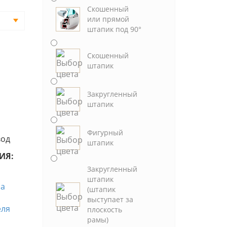
Скошенный
или прямой
штапик под 90°
Скошенный
штапик
Закругленный
штапик
Фигурный
вод
штапик
ИЯ:
Закругленный
штапик
(штапик
выступает за
плоскость
рамы)