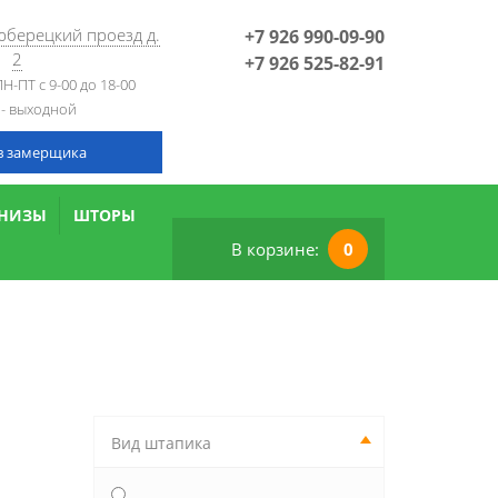
Люберецкий проезд д.
+7 926 990-09-90
2
+7 926 525-82-91
Н-ПТ с 9-00 до 18-00
 - выходной
в замерщика
РНИЗЫ
ШТОРЫ
В корзине:
0
Вид штапика