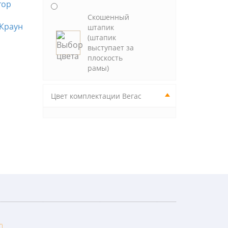
Скошенный
 Краун
Вегас Зебра
Вегас Зебра
Вег
штапик
Виссон 133
Виссон 105
Вис
(штапик
выступает за
плоскость
рамы)
Цвет комплектации Вегас