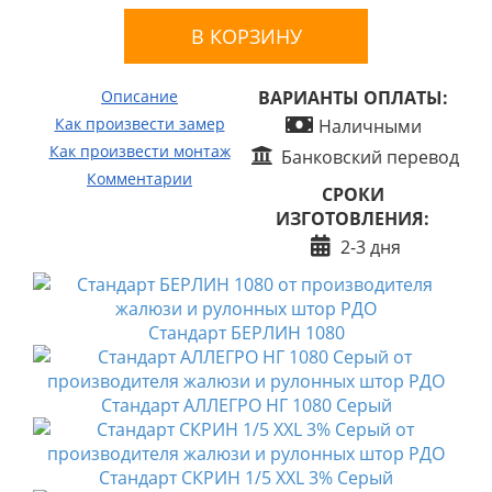
Описание
ВАРИАНТЫ ОПЛАТЫ:
Как произвести замер
Наличными
Как произвести монтаж
Банковский перевод
Комментарии
СРОКИ
ИЗГОТОВЛЕНИЯ:
2-3 дня
Стандарт БЕРЛИН 1080
Стандарт АЛЛЕГРО НГ 1080 Серый
Стандарт СКРИН 1/5 XXL 3% Серый