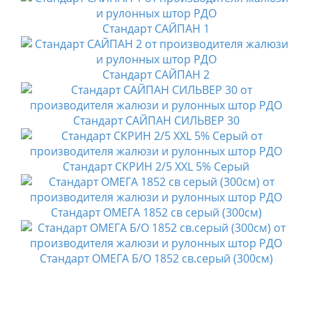
Стандарт САЙПАН 1
Стандарт САЙПАН 2
Стандарт САЙПАН СИЛЬВЕР 30
Стандарт СКРИН 2/5 XXL 5% Серый
Стандарт ОМЕГА 1852 св серый (300см)
Стандарт ОМЕГА Б/О 1852 св.серый (300см)