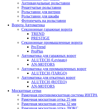
Антивандальные рольставни
Решетчатые рольставни
Рольставни для витрин
Рольставни для шкафа
Фотопечать на рольставни
Ворота Автоматика
Секционные гаражные ворота
TREND
PRESTIGE
Секционные промышленные ворота
ProTrend
ProPlus
Автоматика для гаражных ворот
ALUTECH (Levigato)
AN-MOTORS
Автоматика для промышленных ворот
ALUTECH (TARGO)
Автоматика для откатных ворот
ALUTECH (ROTEO)
AN-MOTORS
Москитные сетки
Рамочная противомоскитная система ИНТРА
Рамочная москитная сетка 25 мм
Рамочная москитная сетка 32 мм
Рамочная москитная сетка ЛЮКС