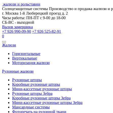
жалюзи и рольставни
Солнцезащитные системы
Производство и продажа жалюзи и 
г. Москва 1-й Люберецкий проезд д. 2
Часы работы: ПН-ПТ с 9-00 до 18-00
СБ-ВС - выходной
Вызов замерщика
+7 926 990-09-90
+7 926 525-82-91
0
Открыть
Жалюзи
навигацию
Горизонтальные
Вертикальные
Моторизация жалюзи
Рулонные жалюзи
Рулонные шторы
Коробные рулонные шторы
Мини-кассетные рулонные шторы
Рулонные шторы Зебра
Коробные рулонные шторы Зебра
Мини-кассетные рулонные шторы Зебра
Мансардные системы
Фотопечать на рулонной ткани