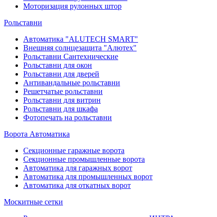
Моторизация рулонных штор
Рольставни
Автоматика "ALUTECH SMART"
Внешняя солнцезащита "Алютех"
Рольставни Сантехнические
Рольставни для окон
Рольставни для дверей
Антивандальные рольставни
Решетчатые рольставни
Рольставни для витрин
Рольставни для шкафа
Фотопечать на рольставни
Ворота Автоматика
Секционные гаражные ворота
Секционные промышленные ворота
Автоматика для гаражных ворот
Автоматика для промышленных ворот
Автоматика для откатных ворот
Москитные сетки