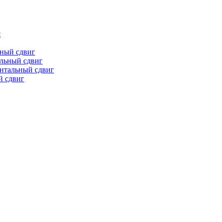
я
ьный сдвиг
льный сдвиг
онтальный сдвиг
й сдвиг