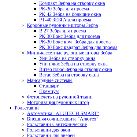
Компакт Зебра на створку окна
РК-30 Зебра для проема
РК-42 Зебра на большие окна
РТ-40 ЗЕБРА для проема
Коробные рулонные шторы Зебра
B 27 Зебра для проема
РК-30 Бокс Зебра для проема
РК-30 Бокс круг Зебра для проема
РК-30 Бокс квадрат Зебра для проема
Мини-кассетные рулонные шторы Зебра
Уни Зебра на створку окна
Уни плюс Зебра на створку окна
Витео плюс Зебра на створку окна
Вегас Зебра на створку окна
Мансардные системы
Стандарт
Премиум
Фотопечать на рулонной ткани
Моторизация рулонных штор
Рольставни
Автоматика "ALUTECH SMART"
Внешняя солнцезащита "Алютех"
Рольставни Сантехнические
Рольставни для окон
Рольставни для дверей