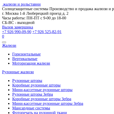
жалюзи и рольставни
Солнцезащитные системы
Производство и продажа жалюзи и 
г. Москва 1-й Люберецкий проезд д. 2
Часы работы: ПН-ПТ с 9-00 до 18-00
СБ-ВС - выходной
Вызов замерщика
+7 926 990-09-90
+7 926 525-82-91
0
Открыть
Жалюзи
навигацию
Горизонтальные
Вертикальные
Моторизация жалюзи
Рулонные жалюзи
Рулонные шторы
Коробные рулонные шторы
Мини-кассетные рулонные шторы
Рулонные шторы Зебра
Коробные рулонные шторы Зебра
Мини-кассетные рулонные шторы Зебра
Мансардные системы
Фотопечать на рулонной ткани