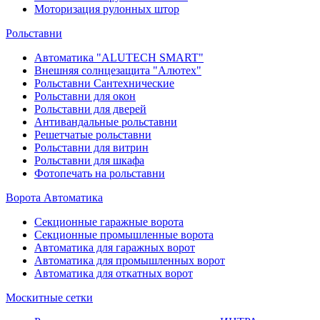
Моторизация рулонных штор
Рольставни
Автоматика "ALUTECH SMART"
Внешняя солнцезащита "Алютех"
Рольставни Сантехнические
Рольставни для окон
Рольставни для дверей
Антивандальные рольставни
Решетчатые рольставни
Рольставни для витрин
Рольставни для шкафа
Фотопечать на рольставни
Ворота Автоматика
Секционные гаражные ворота
Секционные промышленные ворота
Автоматика для гаражных ворот
Автоматика для промышленных ворот
Автоматика для откатных ворот
Москитные сетки