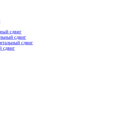
я
ьный сдвиг
льный сдвиг
онтальный сдвиг
й сдвиг