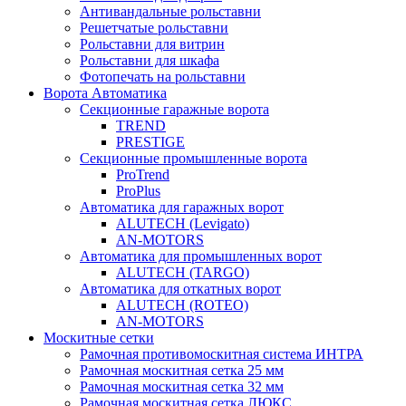
Антивандальные рольставни
Решетчатые рольставни
Рольставни для витрин
Рольставни для шкафа
Фотопечать на рольставни
Ворота Автоматика
Секционные гаражные ворота
TREND
PRESTIGE
Секционные промышленные ворота
ProTrend
ProPlus
Автоматика для гаражных ворот
ALUTECH (Levigato)
AN-MOTORS
Автоматика для промышленных ворот
ALUTECH (TARGO)
Автоматика для откатных ворот
ALUTECH (ROTEO)
AN-MOTORS
Москитные сетки
Рамочная противомоскитная система ИНТРА
Рамочная москитная сетка 25 мм
Рамочная москитная сетка 32 мм
Рамочная москитная сетка ЛЮКС