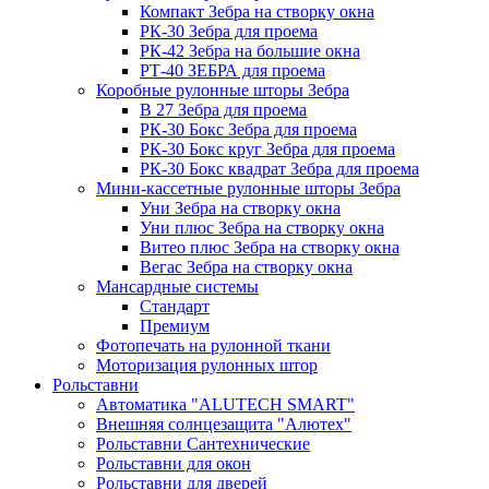
Компакт Зебра на створку окна
РК-30 Зебра для проема
РК-42 Зебра на большие окна
РТ-40 ЗЕБРА для проема
Коробные рулонные шторы Зебра
B 27 Зебра для проема
РК-30 Бокс Зебра для проема
РК-30 Бокс круг Зебра для проема
РК-30 Бокс квадрат Зебра для проема
Мини-кассетные рулонные шторы Зебра
Уни Зебра на створку окна
Уни плюс Зебра на створку окна
Витео плюс Зебра на створку окна
Вегас Зебра на створку окна
Мансардные системы
Стандарт
Премиум
Фотопечать на рулонной ткани
Моторизация рулонных штор
Рольставни
Автоматика "ALUTECH SMART"
Внешняя солнцезащита "Алютех"
Рольставни Сантехнические
Рольставни для окон
Рольставни для дверей