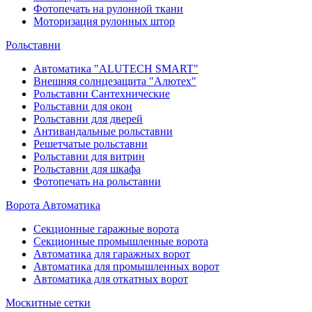
Фотопечать на рулонной ткани
Моторизация рулонных штор
Рольставни
Автоматика "ALUTECH SMART"
Внешняя солнцезащита "Алютех"
Рольставни Сантехнические
Рольставни для окон
Рольставни для дверей
Антивандальные рольставни
Решетчатые рольставни
Рольставни для витрин
Рольставни для шкафа
Фотопечать на рольставни
Ворота Автоматика
Секционные гаражные ворота
Секционные промышленные ворота
Автоматика для гаражных ворот
Автоматика для промышленных ворот
Автоматика для откатных ворот
Москитные сетки