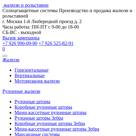
жалюзи и рольставни
Солнцезащитные системы
Производство и продажа жалюзи и
рольставней
г. Москва 1-й Люберецкий проезд д. 2
Часы работы: ПН-ПТ с 9-00 до 18-00
СБ-ВС - выходной
Вызов замерщика
+7 926 990-09-90
+7 926 525-82-91
0
Открыть
Жалюзи
навигацию
Горизонтальные
Вертикальные
Моторизация жалюзи
Рулонные жалюзи
Рулонные шторы
Коробные рулонные шторы
Мини-кассетные рулонные шторы
Рулонные шторы Зебра
Коробные рулонные шторы Зебра
Мини-кассетные рулонные шторы Зебра
Мансардные системы