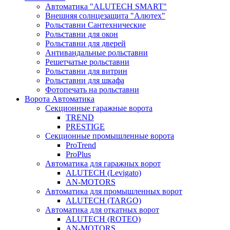
Автоматика "ALUTECH SMART"
Внешняя солнцезащита "Алютех"
Рольставни Сантехнические
Рольставни для окон
Рольставни для дверей
Антивандальные рольставни
Решетчатые рольставни
Рольставни для витрин
Рольставни для шкафа
Фотопечать на рольставни
Ворота Автоматика
Секционные гаражные ворота
TREND
PRESTIGE
Секционные промышленные ворота
ProTrend
ProPlus
Автоматика для гаражных ворот
ALUTECH (Levigato)
AN-MOTORS
Автоматика для промышленных ворот
ALUTECH (TARGO)
Автоматика для откатных ворот
ALUTECH (ROTEO)
AN-MOTORS