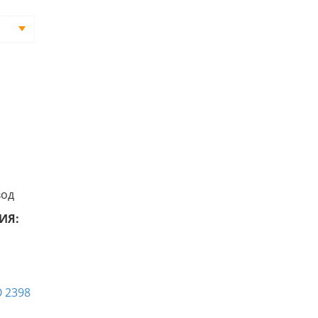
вод
ИЯ: