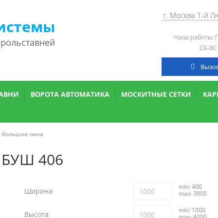
г. Москва 1-й 
истемы
Часы работы: П
 рольставней
СБ-ВС
Вызо
АВНИ
ВОРОТА АВТОМАТИКА
МОСКИТНЫЕ СЕТКИ
КА
а большие окна
 БУШ 406
min: 400
Ширина
max: 3800
min: 1000
Высота
max: 4000