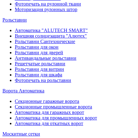
Фотопечать на рулонной ткани
Моторизация рулонных штор
Рольставни
Автоматика "ALUTECH SMART"
Внешняя солнцезащита "Алютех"
Рольставни Сантехнические
Рольставни для окон
Рольставни для дверей
Антивандальные рольставни
Решетчатые рольставни
Рольставни для витрин
Рольставни для шкафа
Фотопечать на рольставни
Ворота Автоматика
Секционные гаражные ворота
Секционные промышленные ворота
Автоматика для гаражных ворот
Автоматика для промышленных ворот
Автоматика для откатных ворот
Москитные сетки