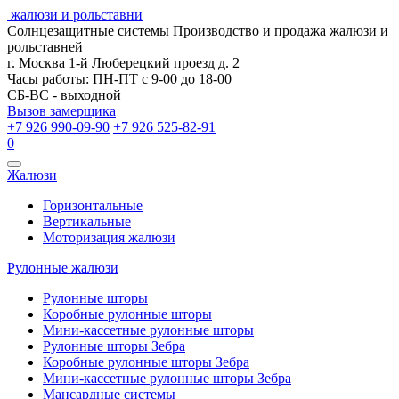
жалюзи и рольставни
Солнцезащитные системы
Производство и продажа жалюзи и
рольставней
г. Москва 1-й Люберецкий проезд д. 2
Часы работы: ПН-ПТ с 9-00 до 18-00
СБ-ВС - выходной
Вызов замерщика
+7 926 990-09-90
+7 926 525-82-91
0
Открыть
Жалюзи
навигацию
Горизонтальные
Вертикальные
Моторизация жалюзи
Рулонные жалюзи
Рулонные шторы
Коробные рулонные шторы
Мини-кассетные рулонные шторы
Рулонные шторы Зебра
Коробные рулонные шторы Зебра
Мини-кассетные рулонные шторы Зебра
Мансардные системы