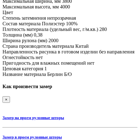
Максимальная ширина, мм
3800
Максимальная высота, мм
4000
Цвет
Степень затемнения
непрозрачная
Состав материала
Полиэстер 100%
Плотность материала (удельный вес, г/м.кв.)
280
Толщина (мм)
0,38
Ширина рулона (мм)
2000
Страна производитель материала
Китай
Направленность рисунка в готовом изделии
без направления
Огнестойкость
нет
Пригодность для влажных помещений
нет
Ценовая категория
1
Название материала
Берлин Б/О
Как произвести замер
×
Замер на проем рулонные шторы
Замер в проем рулонные шторы