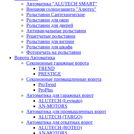
Автоматика "ALUTECH SMART"
Внешняя солнцезащита "Алютех"
Рольставни Сантехнические
Рольставни для окон
Рольставни для дверей
Антивандальные рольставни
Решетчатые рольставни
Рольставни для витрин
Рольставни для шкафа
Фотопечать на рольставни
Ворота Автоматика
Секционные гаражные ворота
TREND
PRESTIGE
Секционные промышленные ворота
ProTrend
ProPlus
Автоматика для гаражных ворот
ALUTECH (Levigato)
AN-MOTORS
Автоматика для промышленных ворот
ALUTECH (TARGO)
Автоматика для откатных ворот
ALUTECH (ROTEO)
AN-MOTORS