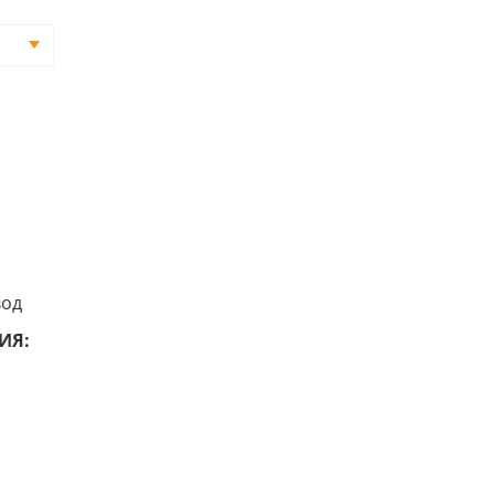
вод
ИЯ: