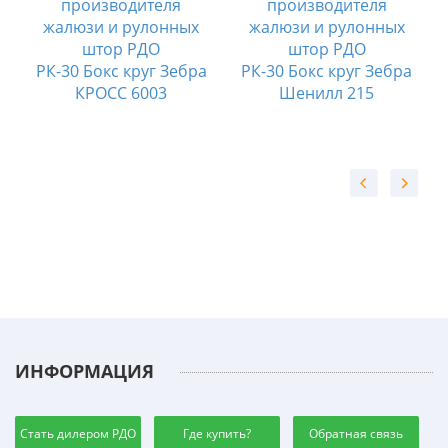
а
РК-30 Бокс круг Зебра
РК-30 Бокс круг Зебра
КРОСС 6003
Шенилл 215
ИНФОРМАЦИЯ
Стать дилером РДО
Где купить?
Обратная связь