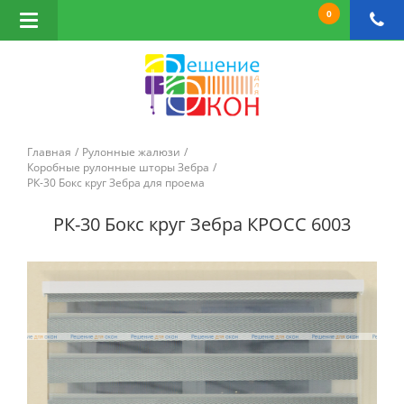
0
Открыть
навигацию
Главная
Рулонные жалюзи
Коробные рулонные шторы Зебра
РК-30 Бокс круг Зебра для проема
РК-30 Бокс круг Зебра КРОСС 6003