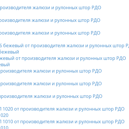
 бежевый
евый
1020
1010