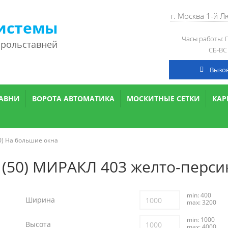
г. Москва 1-й 
истемы
Часы работы: П
 рольставней
СБ-ВС
Вызо
АВНИ
ВОРОТА АВТОМАТИКА
МОСКИТНЫЕ СЕТКИ
КА
50) На большие окна
 (50) МИРАКЛ 403 желто-перс
min: 400
Ширина
max: 3200
min: 1000
Высота
max: 4000