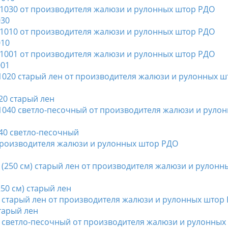
030
010
001
20 старый лен
40 светло-песочный
50 см) старый лен
тарый лен