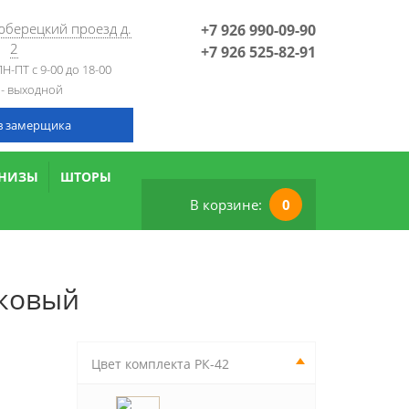
Люберецкий проезд д.
+7 926 990-09-90
2
+7 926 525-82-91
Н-ПТ с 9-00 до 18-00
 - выходной
в замерщика
РНИЗЫ
ШТОРЫ
В корзине:
0
иковый
Цвет комплекта РК-42