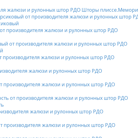
Шторы плиссе.Мемори
рсиковый
ый
ть