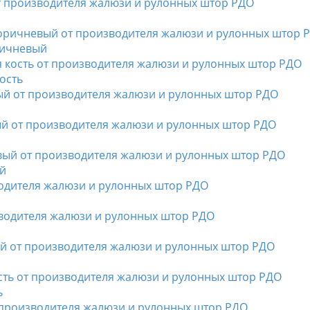
ричневый
ость
ый
ь