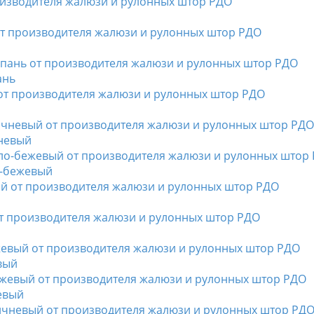
ань
чневый
о-бежевый
вый
евый