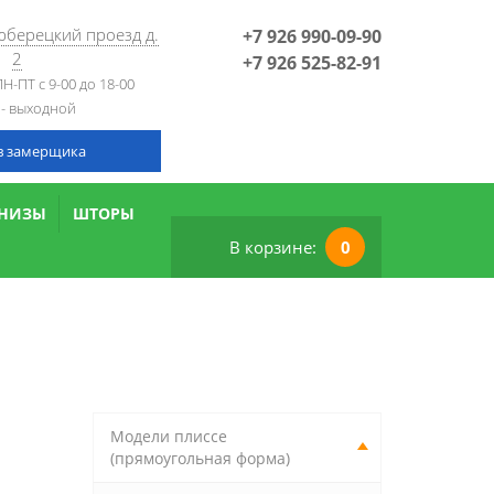
Люберецкий проезд д.
+7 926 990-09-90
2
+7 926 525-82-91
Н-ПТ с 9-00 до 18-00
 - выходной
в замерщика
РНИЗЫ
ШТОРЫ
В корзине:
0
Модели плиссе
(прямоугольная форма)