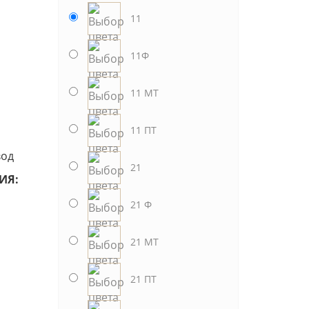
11
11Ф
11 МТ
11 ПТ
вод
21
ИЯ:
21 Ф
21 МТ
21 ПТ