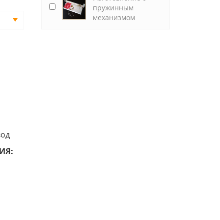
пружинным
механизмом
вод
ИЯ: