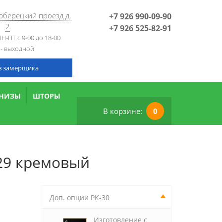
Люберецкий проезд д.
+7 926 990-09-90
2
+7 926 525-82-91
Н-ПТ с 9-00 до 18-00
 - выходной
в замерщика
РНИЗЫ
ШТОРЫ
В корзине:
0
29 кремовый
Доп. опции РК-30
Изготовление с