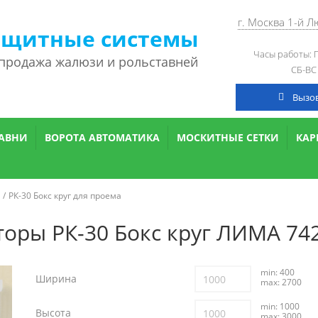
г. Москва 1-й 
ащитные системы
Часы работы: П
 продажа жалюзи и рольставней
СБ-ВС
Вызо
АВНИ
ВОРОТА АВТОМАТИКА
МОСКИТНЫЕ СЕТКИ
КА
РК-30 Бокс круг для проема
оры РК-30 Бокс круг ЛИМА 74
min: 400
Ширина
max: 2700
min: 1000
Высота
max: 3000