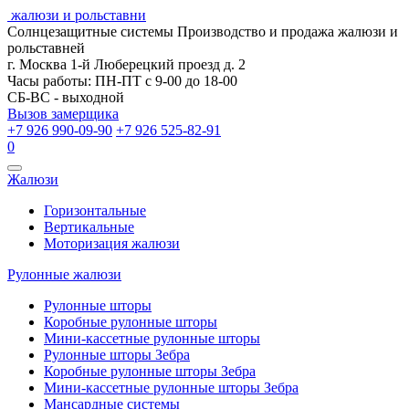
жалюзи и рольставни
Солнцезащитные системы
Производство и продажа жалюзи и
рольставней
г. Москва 1-й Люберецкий проезд д. 2
Часы работы: ПН-ПТ с 9-00 до 18-00
СБ-ВС - выходной
Вызов замерщика
+7 926 990-09-90
+7 926 525-82-91
0
Открыть
Жалюзи
навигацию
Горизонтальные
Вертикальные
Моторизация жалюзи
Рулонные жалюзи
Рулонные шторы
Коробные рулонные шторы
Мини-кассетные рулонные шторы
Рулонные шторы Зебра
Коробные рулонные шторы Зебра
Мини-кассетные рулонные шторы Зебра
Мансардные системы