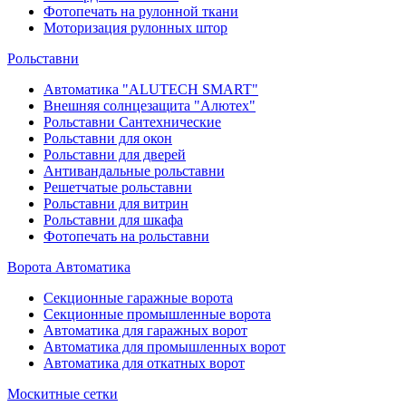
Фотопечать на рулонной ткани
Моторизация рулонных штор
Рольставни
Автоматика "ALUTECH SMART"
Внешняя солнцезащита "Алютех"
Рольставни Сантехнические
Рольставни для окон
Рольставни для дверей
Антивандальные рольставни
Решетчатые рольставни
Рольставни для витрин
Рольставни для шкафа
Фотопечать на рольставни
Ворота Автоматика
Секционные гаражные ворота
Секционные промышленные ворота
Автоматика для гаражных ворот
Автоматика для промышленных ворот
Автоматика для откатных ворот
Москитные сетки