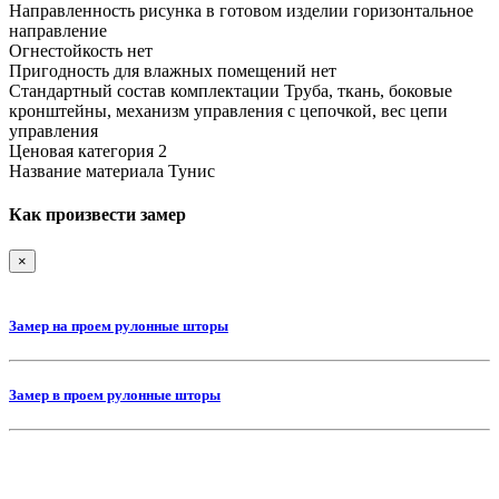
Направленность рисунка в готовом изделии
горизонтальное
направление
Огнестойкость
нет
Пригодность для влажных помещений
нет
Стандартный состав комплектации
Труба, ткань, боковые
кронштейны, механизм управления с цепочкой, вес цепи
управления
Ценовая категория
2
Название материала
Тунис
Как произвести замер
×
Замер на проем рулонные шторы
Замер в проем рулонные шторы