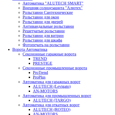
Автоматика "ALUTECH SMART"
Внешняя солнцезащита "Алютех"
Рольставни Сантехнические
Рольставни для окон
Рольставни для дверей
Антивандальные рольставни
Решетчатые рольставни
Рольставни для витрин
Рольставни для шкафа
Фотопечать на рольставни
Ворота Автоматика
Секционные гаражные ворота
TREND
PRESTIGE
Секционные промышленные ворота
ProTrend
ProPlus
Автоматика для гаражных ворот
ALUTECH (Levigato)
AN-MOTORS
Автоматика для промышленных ворот
ALUTECH (TARGO)
Автоматика для откатных ворот
ALUTECH (ROTEO)
AN-MOTORS