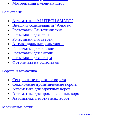
Моторизация рулонных штор
Рольставни
Автоматика "ALUTECH SMART"
Внешняя солнцезащита "Алютех"
Рольставни Сантехнические
Рольставни для окон
Рольставни для дверей
Антивандальные рольставни
Решетчатые рольставни
Рольставни для витрин
Рольставни для шкафа
Фотопечать на рольставни
Ворота Автоматика
Секционные гаражные ворота
Секционные промышленные ворота
Автоматика для гаражных ворот
Автоматика для промышленных ворот
Автоматика для откатных ворот
Москитные сетки