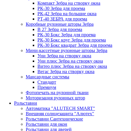
Компакт Зебра на створку окна
РК-30 Зебра для проема
РК-42 Зебра на большие окна
РТ-40 ЗЕБРА для проема
Коробные рулонные шторы Зебра
B 27 Зебра для проема
РК-30 Бокс Зебра для проема
РК-30 Бокс круг Зебра для проема
РК-30 Бокс квадрат Зебра для проема
Мини-кассетные рулонные шторы Зебра
Уни Зебра на створку окна
Уни плюс Зебра на створку окна
Витео плюс Зебра на створку окна
Вегас Зебра на створку окна
Мансардные системы
Стандарт
Премиум
Фотопечать на рулонной ткани
Моторизация рулонных штор
Рольставни
Автоматика "ALUTECH SMART"
Внешняя солнцезащита "Алютех"
Рольставни Сантехнические
Рольставни для окон
Рольставни для дверей