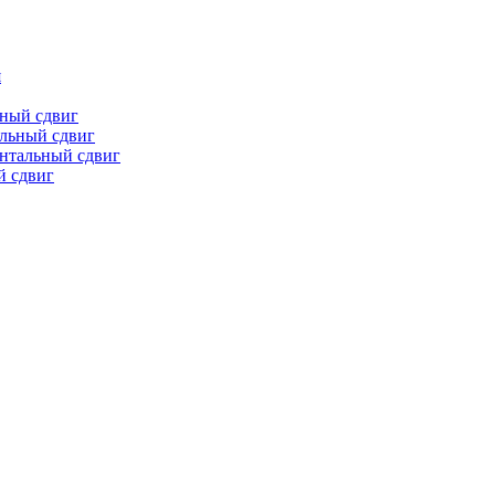
я
ьный сдвиг
льный сдвиг
онтальный сдвиг
й сдвиг