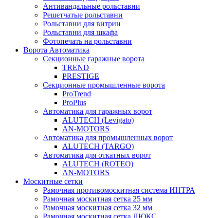
Антивандальные рольставни
Решетчатые рольставни
Рольставни для витрин
Рольставни для шкафа
Фотопечать на рольставни
Ворота Автоматика
Секционные гаражные ворота
TREND
PRESTIGE
Секционные промышленные ворота
ProTrend
ProPlus
Автоматика для гаражных ворот
ALUTECH (Levigato)
AN-MOTORS
Автоматика для промышленных ворот
ALUTECH (TARGO)
Автоматика для откатных ворот
ALUTECH (ROTEO)
AN-MOTORS
Москитные сетки
Рамочная противомоскитная система ИНТРА
Рамочная москитная сетка 25 мм
Рамочная москитная сетка 32 мм
Рамочная москитная сетка ЛЮКС