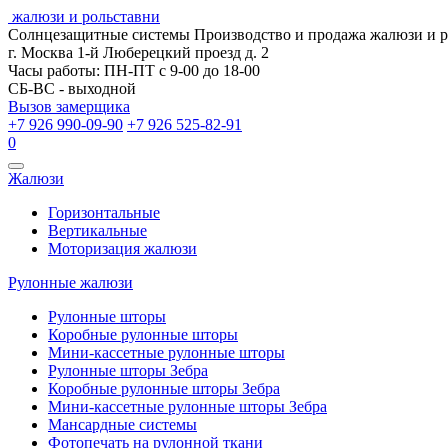
жалюзи и рольставни
Солнцезащитные системы
Производство и продажа жалюзи и 
г. Москва 1-й Люберецкий проезд д. 2
Часы работы: ПН-ПТ с 9-00 до 18-00
СБ-ВС - выходной
Вызов замерщика
+7 926 990-09-90
+7 926 525-82-91
0
Открыть
Жалюзи
навигацию
Горизонтальные
Вертикальные
Моторизация жалюзи
Рулонные жалюзи
Рулонные шторы
Коробные рулонные шторы
Мини-кассетные рулонные шторы
Рулонные шторы Зебра
Коробные рулонные шторы Зебра
Мини-кассетные рулонные шторы Зебра
Мансардные системы
Фотопечать на рулонной ткани