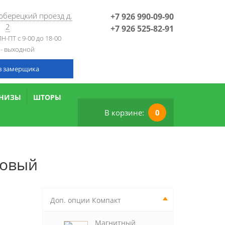
Люберецкий проезд д.
+7 926 990-09-90
2
+7 926 525-82-91
Н-ПТ с 9-00 до 18-00
 - выходной
в замерщика
РНИЗЫ
ШТОРЫ
В корзине:
0
зовый
Доп. опции Компакт
Магнитный