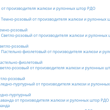
емно-розовый
ветло-розовый
астельно-фиолетовый
тло-розовый
едно-пурпурный
ванда