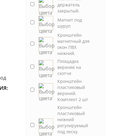
держатель
закрытый.
Магнит под
шуруп
Кронштейн
магнитный для
окон ПВХ
нижний.
Площадка
верхняя на
скотче
вод
Кронштейн
пластиковый
ИЯ:
верхний.
Комплект 2 шт
Кронштейн
пластиковый
нижний
регулируемый
под леску.