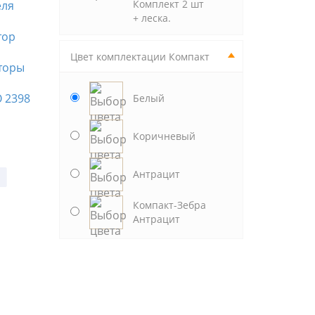
Комплект 2 шт
+ леска.
Рулонные шторы
Ру
Цвет комплектации Компакт
торы
КОМПАКТ ЭКО 34
КО
Рулонные шторы
бежевый
кр
 2398
КОМПАКТ СКРИН
Белый
СИЛЬВЕР 2371, НГ
5% бежевый
Коричневый
Антрацит
Компакт-Зебра
Антрацит