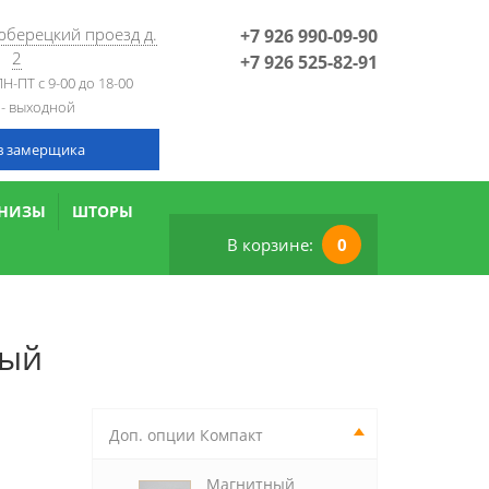
Люберецкий проезд д.
+7 926 990-09-90
2
+7 926 525-82-91
Н-ПТ с 9-00 до 18-00
 - выходной
в замерщика
РНИЗЫ
ШТОРЫ
В корзине:
0
вый
Доп. опции Компакт
Магнитный