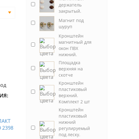
держатель
закрытый.
Магнит под
шуруп
Кронштейн
магнитный для
окон ПВХ
нижний.
Площадка
верхняя на
скотче
Кронштейн
вод
пластиковый
ИЯ:
верхний.
Комплект 2 шт
Кронштейн
пластиковый
нижний
регулируемый
под леску.