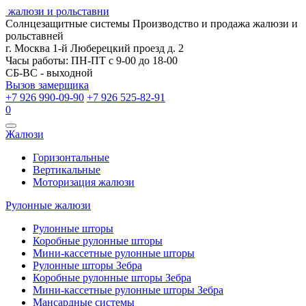
жалюзи и рольставни
Солнцезащитные системы
Производство и продажа жалюзи и
рольставней
г. Москва 1-й Люберецкий проезд д. 2
Часы работы: ПН-ПТ с 9-00 до 18-00
СБ-ВС - выходной
Вызов замерщика
+7 926 990-09-90
+7 926 525-82-91
0
Открыть
Жалюзи
навигацию
Горизонтальные
Вертикальные
Моторизация жалюзи
Рулонные жалюзи
Рулонные шторы
Коробные рулонные шторы
Мини-кассетные рулонные шторы
Рулонные шторы Зебра
Коробные рулонные шторы Зебра
Мини-кассетные рулонные шторы Зебра
Мансардные системы