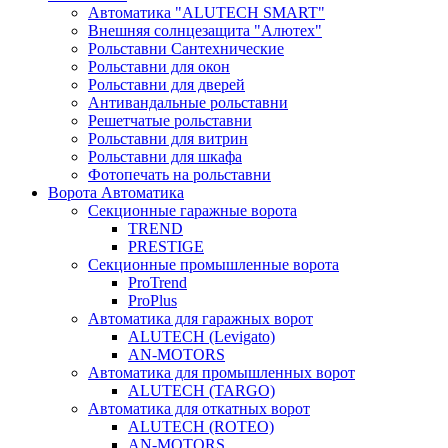
Автоматика "ALUTECH SMART"
Внешняя солнцезащита "Алютех"
Рольставни Сантехнические
Рольставни для окон
Рольставни для дверей
Антивандальные рольставни
Решетчатые рольставни
Рольставни для витрин
Рольставни для шкафа
Фотопечать на рольставни
Ворота Автоматика
Секционные гаражные ворота
TREND
PRESTIGE
Секционные промышленные ворота
ProTrend
ProPlus
Автоматика для гаражных ворот
ALUTECH (Levigato)
AN-MOTORS
Автоматика для промышленных ворот
ALUTECH (TARGO)
Автоматика для откатных ворот
ALUTECH (ROTEO)
AN-MOTORS