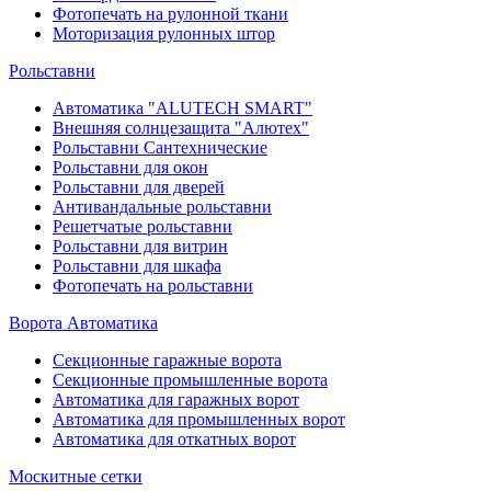
Фотопечать на рулонной ткани
Моторизация рулонных штор
Рольставни
Автоматика "ALUTECH SMART"
Внешняя солнцезащита "Алютех"
Рольставни Сантехнические
Рольставни для окон
Рольставни для дверей
Антивандальные рольставни
Решетчатые рольставни
Рольставни для витрин
Рольставни для шкафа
Фотопечать на рольставни
Ворота Автоматика
Секционные гаражные ворота
Секционные промышленные ворота
Автоматика для гаражных ворот
Автоматика для промышленных ворот
Автоматика для откатных ворот
Москитные сетки