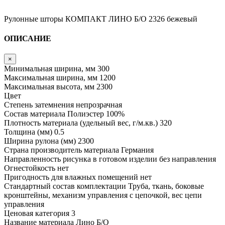
Рулонные шторы КОМПАКТ ЛИНО Б/О 2326 бежевый
ОПИСАНИЕ
×
Минимальная ширина, мм
300
Максимальная ширина, мм
1200
Максимальная высота, мм
2300
Цвет
Степень затемнения
непрозрачная
Состав материала
Полиэстер 100%
Плотность материала (удельный вес, г/м.кв.)
320
Толщина (мм)
0.5
Ширина рулона (мм)
2300
Страна производитель материала
Германия
Направленность рисунка в готовом изделии
без направления
Огнестойкость
нет
Пригодность для влажных помещений
нет
Стандартный состав комплектации
Труба, ткань, боковые
кронштейны, механизм управления с цепочкой, вес цепи
управления
Ценовая категория
3
Название материала
Лино Б/О