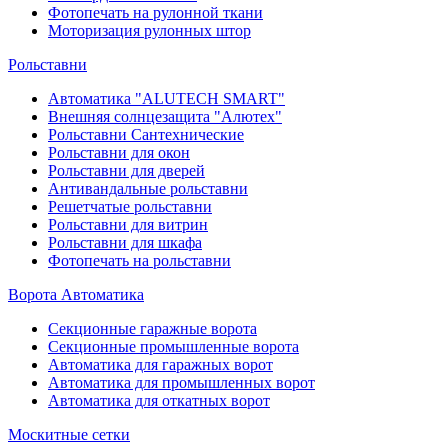
Фотопечать на рулонной ткани
Моторизация рулонных штор
Рольставни
Автоматика "ALUTECH SMART"
Внешняя солнцезащита "Алютех"
Рольставни Сантехнические
Рольставни для окон
Рольставни для дверей
Антивандальные рольставни
Решетчатые рольставни
Рольставни для витрин
Рольставни для шкафа
Фотопечать на рольставни
Ворота Автоматика
Секционные гаражные ворота
Секционные промышленные ворота
Автоматика для гаражных ворот
Автоматика для промышленных ворот
Автоматика для откатных ворот
Москитные сетки