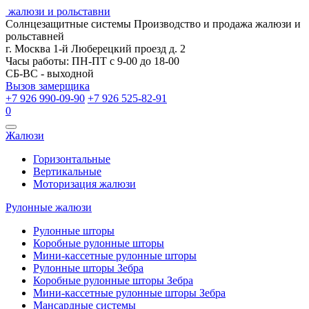
жалюзи и рольставни
Солнцезащитные системы
Производство и продажа жалюзи и
рольставней
г. Москва 1-й Люберецкий проезд д. 2
Часы работы: ПН-ПТ с 9-00 до 18-00
СБ-ВС - выходной
Вызов замерщика
+7 926 990-09-90
+7 926 525-82-91
0
Открыть
Жалюзи
навигацию
Горизонтальные
Вертикальные
Моторизация жалюзи
Рулонные жалюзи
Рулонные шторы
Коробные рулонные шторы
Мини-кассетные рулонные шторы
Рулонные шторы Зебра
Коробные рулонные шторы Зебра
Мини-кассетные рулонные шторы Зебра
Мансардные системы