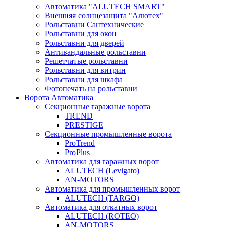
Автоматика "ALUTECH SMART"
Внешняя солнцезащита "Алютех"
Рольставни Сантехнические
Рольставни для окон
Рольставни для дверей
Антивандальные рольставни
Решетчатые рольставни
Рольставни для витрин
Рольставни для шкафа
Фотопечать на рольставни
Ворота Автоматика
Секционные гаражные ворота
TREND
PRESTIGE
Секционные промышленные ворота
ProTrend
ProPlus
Автоматика для гаражных ворот
ALUTECH (Levigato)
AN-MOTORS
Автоматика для промышленных ворот
ALUTECH (TARGO)
Автоматика для откатных ворот
ALUTECH (ROTEO)
AN-MOTORS