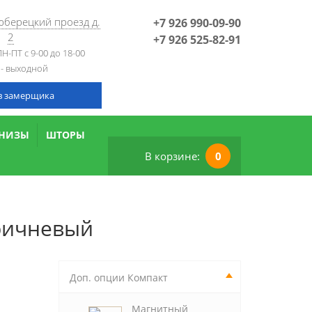
Люберецкий проезд д.
+7 926 990-09-90
2
+7 926 525-82-91
Н-ПТ с 9-00 до 18-00
 - выходной
в замерщика
РНИЗЫ
ШТОРЫ
В корзине:
0
ричневый
Доп. опции Компакт
Магнитный