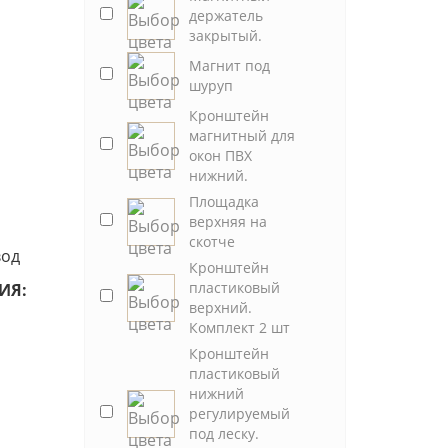
держатель
закрытый.
Магнит под
шуруп
Кронштейн
магнитный для
окон ПВХ
нижний.
Площадка
верхняя на
скотче
вод
Кронштейн
пластиковый
ИЯ:
верхний.
Комплект 2 шт
Кронштейн
пластиковый
нижний
регулируемый
под леску.