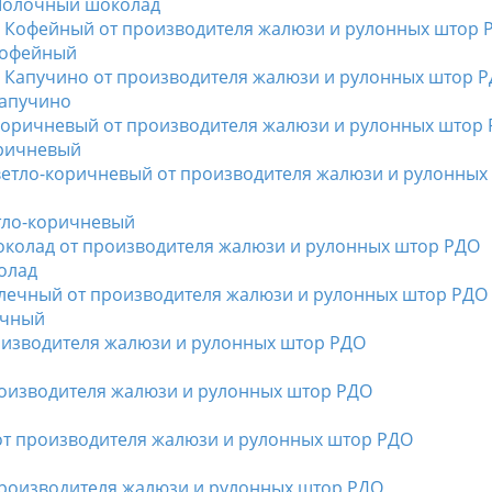
Молочный шоколад
Кофейный
апучино
ричневый
тло-коричневый
олад
ечный