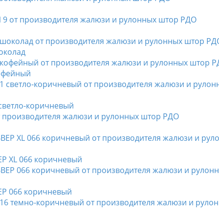
околад
офейный
светло-коричневый
 XL 066 коричневый
Р 066 коричневый