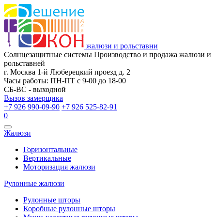
жалюзи и рольставни
Солнцезащитные системы
Производство и продажа жалюзи и
рольставней
г. Москва 1-й Люберецкий проезд д. 2
Часы работы: ПН-ПТ с 9-00 до 18-00
СБ-ВС - выходной
Вызов замерщика
+7 926 990-09-90
+7 926 525-82-91
0
Открыть
Жалюзи
навигацию
Горизонтальные
Вертикальные
Моторизация жалюзи
Рулонные жалюзи
Рулонные шторы
Коробные рулонные шторы