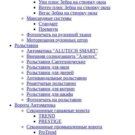
Уни плюс Зебра на створку окна
Витео плюс Зебра на створку окна
Вегас Зебра на створку окна
Мансардные системы
Стандарт
Премиум
Фотопечать на рулонной ткани
Моторизация рулонных штор
Рольставни
Автоматика "ALUTECH SMART"
Внешняя солнцезащита "Алютех"
Рольставни Сантехнические
Рольставни для окон
Рольставни для дверей
Антивандальные рольставни
Решетчатые рольставни
Рольставни для витрин
Рольставни для шкафа
Фотопечать на рольставни
Ворота Автоматика
Секционные гаражные ворота
TREND
PRESTIGE
Секционные промышленные ворота
ProTrend