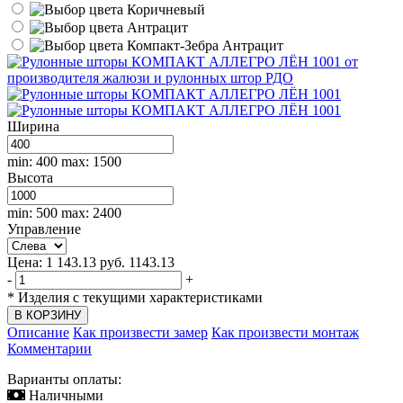
Коричневый
Антрацит
Компакт-Зебра Антрацит
Ширина
min: 400
max: 1500
Высота
min: 500
max: 2400
Управление
Цена:
1 143.13
руб.
1143.13
-
+
*
Изделия с текущими характеристиками
Описание
Как произвести замер
Как произвести монтаж
Комментарии
Варианты оплаты:
Наличными