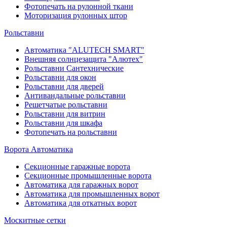
Фотопечать на рулонной ткани
Моторизация рулонных штор
Рольставни
Автоматика "ALUTECH SMART"
Внешняя солнцезащита "Алютех"
Рольставни Сантехнические
Рольставни для окон
Рольставни для дверей
Антивандальные рольставни
Решетчатые рольставни
Рольставни для витрин
Рольставни для шкафа
Фотопечать на рольставни
Ворота Автоматика
Секционные гаражные ворота
Секционные промышленные ворота
Автоматика для гаражных ворот
Автоматика для промышленных ворот
Автоматика для откатных ворот
Москитные сетки