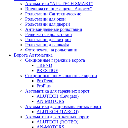
Автоматика "ALUTECH SMART"
Внешняя солнцезащита "Алютех"
Рольставни Сантехнические
Рольставни для окон
Рольставни для дверей
Антивандальные рольставни
Решетчатые рольставни
Рольставни для витрин
Рольставни для шкафа
Фотопечать на рольставни
Ворота Автоматика
Секционные гаражные ворота
TREND
PRESTIGE
Секционные промышленные ворота
ProTrend
ProPlus
Автоматика для гаражных ворот
ALUTECH (Levigato)
AN-MOTORS
Автоматика для промышленных ворот
ALUTECH (TARGO)
Автоматика для откатных ворот
ALUTECH (ROTEO)
AN-MOTORS