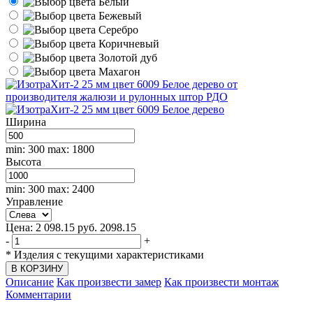
Белый
Бежевый
Серебро
Коричневый
Золотой дуб
Махагон
Ширина
min: 300
max: 1800
Высота
min: 300
max: 2400
Управление
Цена:
2 098.15
руб.
2098.15
-
+
*
Изделия с текущими характеристиками
Описание
Как произвести замер
Как произвести монтаж
Комментарии