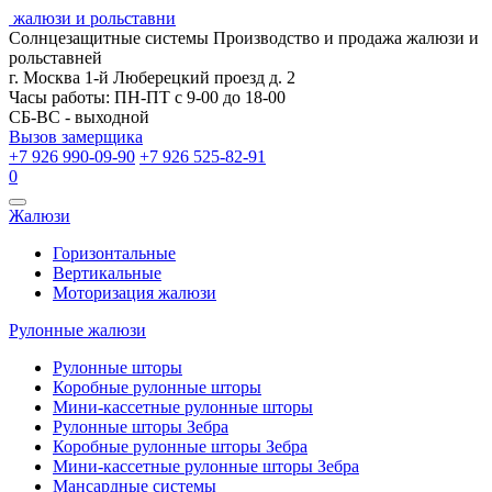
жалюзи и рольставни
Солнцезащитные системы
Производство и продажа жалюзи и
рольставней
г. Москва 1-й Люберецкий проезд д. 2
Часы работы: ПН-ПТ с 9-00 до 18-00
СБ-ВС - выходной
Вызов замерщика
+7 926 990-09-90
+7 926 525-82-91
0
Открыть
Жалюзи
навигацию
Горизонтальные
Вертикальные
Моторизация жалюзи
Рулонные жалюзи
Рулонные шторы
Коробные рулонные шторы
Мини-кассетные рулонные шторы
Рулонные шторы Зебра
Коробные рулонные шторы Зебра
Мини-кассетные рулонные шторы Зебра
Мансардные системы