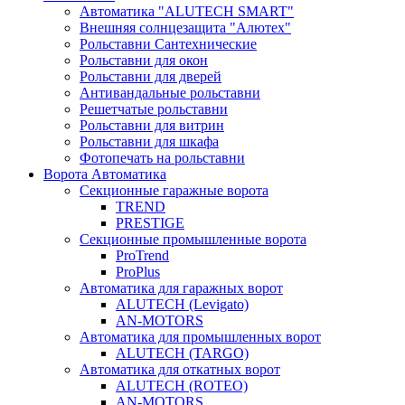
Автоматика "ALUTECH SMART"
Внешняя солнцезащита "Алютех"
Рольставни Сантехнические
Рольставни для окон
Рольставни для дверей
Антивандальные рольставни
Решетчатые рольставни
Рольставни для витрин
Рольставни для шкафа
Фотопечать на рольставни
Ворота Автоматика
Секционные гаражные ворота
TREND
PRESTIGE
Секционные промышленные ворота
ProTrend
ProPlus
Автоматика для гаражных ворот
ALUTECH (Levigato)
AN-MOTORS
Автоматика для промышленных ворот
ALUTECH (TARGO)
Автоматика для откатных ворот
ALUTECH (ROTEO)
AN-MOTORS