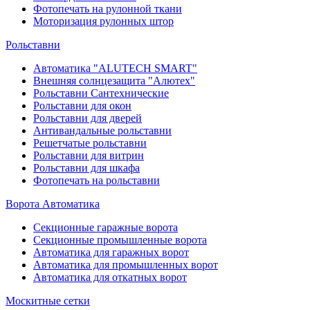
Фотопечать на рулонной ткани
Моторизация рулонных штор
Рольставни
Автоматика "ALUTECH SMART"
Внешняя солнцезащита "Алютех"
Рольставни Сантехнические
Рольставни для окон
Рольставни для дверей
Антивандальные рольставни
Решетчатые рольставни
Рольставни для витрин
Рольставни для шкафа
Фотопечать на рольставни
Ворота Автоматика
Секционные гаражные ворота
Секционные промышленные ворота
Автоматика для гаражных ворот
Автоматика для промышленных ворот
Автоматика для откатных ворот
Москитные сетки