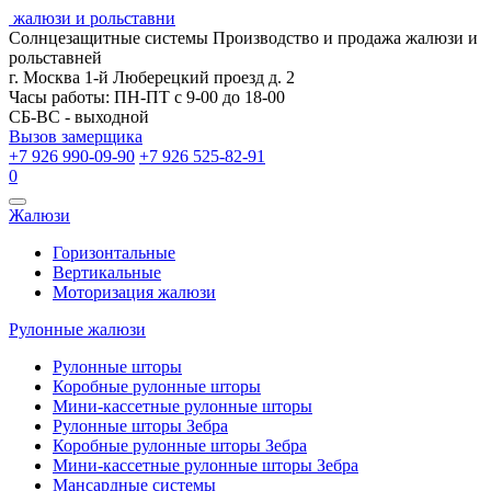
жалюзи и рольставни
Солнцезащитные системы
Производство и продажа жалюзи и
рольставней
г. Москва 1-й Люберецкий проезд д. 2
Часы работы: ПН-ПТ с 9-00 до 18-00
СБ-ВС - выходной
Вызов замерщика
+7 926 990-09-90
+7 926 525-82-91
0
Открыть
Жалюзи
навигацию
Горизонтальные
Вертикальные
Моторизация жалюзи
Рулонные жалюзи
Рулонные шторы
Коробные рулонные шторы
Мини-кассетные рулонные шторы
Рулонные шторы Зебра
Коробные рулонные шторы Зебра
Мини-кассетные рулонные шторы Зебра
Мансардные системы