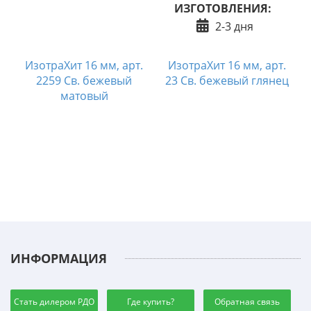
ИЗГОТОВЛЕНИЯ:
2-3 дня
т
ИзотраХит 16 мм, арт.
ИзотраХит 16 мм, арт.
2259 Св. бежевый
23 Св. бежевый глянец
матовый
ИНФОРМАЦИЯ
Стать дилером РДО
Где купить?
Обратная связь