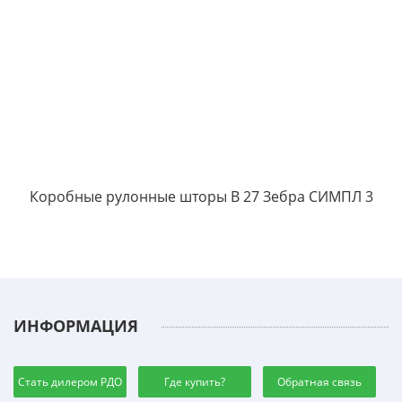
А
Коробные рулонные шторы B 27 Зебра СИМПЛ 3
ИНФОРМАЦИЯ
Стать дилером РДО
Где купить?
Обратная связь