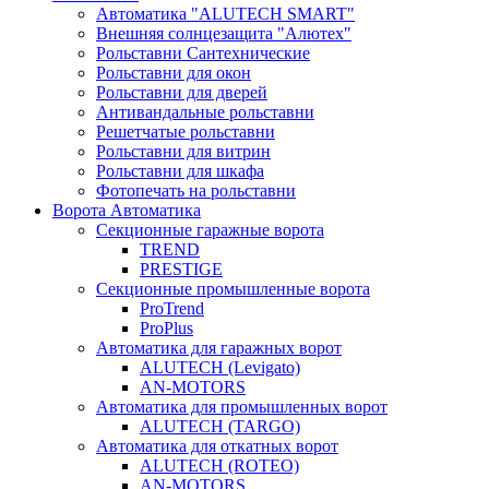
Автоматика "ALUTECH SMART"
Внешняя солнцезащита "Алютех"
Рольставни Сантехнические
Рольставни для окон
Рольставни для дверей
Антивандальные рольставни
Решетчатые рольставни
Рольставни для витрин
Рольставни для шкафа
Фотопечать на рольставни
Ворота Автоматика
Секционные гаражные ворота
TREND
PRESTIGE
Секционные промышленные ворота
ProTrend
ProPlus
Автоматика для гаражных ворот
ALUTECH (Levigato)
AN-MOTORS
Автоматика для промышленных ворот
ALUTECH (TARGO)
Автоматика для откатных ворот
ALUTECH (ROTEO)
AN-MOTORS