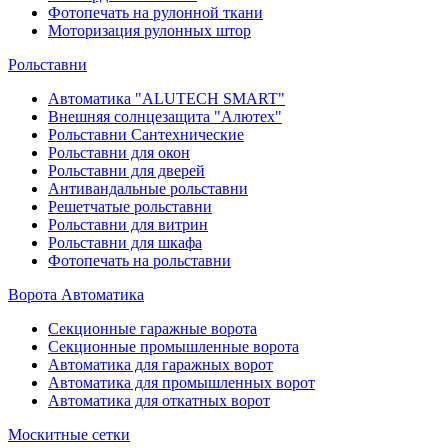
Фотопечать на рулонной ткани
Моторизация рулонных штор
Рольставни
Автоматика "ALUTECH SMART"
Внешняя солнцезащита "Алютех"
Рольставни Сантехнические
Рольставни для окон
Рольставни для дверей
Антивандальные рольставни
Решетчатые рольставни
Рольставни для витрин
Рольставни для шкафа
Фотопечать на рольставни
Ворота Автоматика
Секционные гаражные ворота
Секционные промышленные ворота
Автоматика для гаражных ворот
Автоматика для промышленных ворот
Автоматика для откатных ворот
Москитные сетки