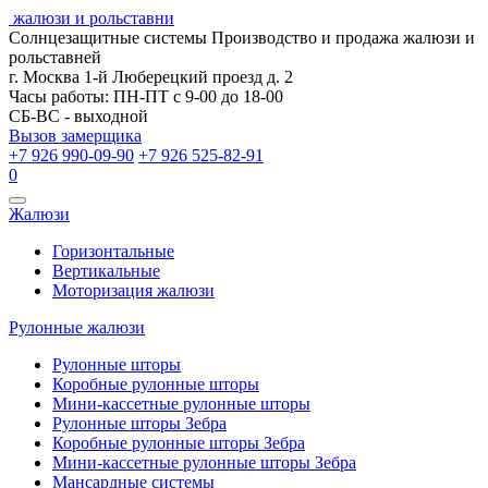
жалюзи и рольставни
Солнцезащитные системы
Производство и продажа жалюзи и
рольставней
г. Москва 1-й Люберецкий проезд д. 2
Часы работы: ПН-ПТ с 9-00 до 18-00
СБ-ВС - выходной
Вызов замерщика
+7 926 990-09-90
+7 926 525-82-91
0
Открыть
Жалюзи
навигацию
Горизонтальные
Вертикальные
Моторизация жалюзи
Рулонные жалюзи
Рулонные шторы
Коробные рулонные шторы
Мини-кассетные рулонные шторы
Рулонные шторы Зебра
Коробные рулонные шторы Зебра
Мини-кассетные рулонные шторы Зебра
Мансардные системы