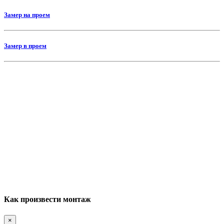
Замер на проем
Замер в проем
Как произвести монтаж
×