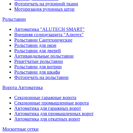
Фотопечать на рулонной ткани
Моторизация рулонных штор
Рольставни
Автоматика "ALUTECH SMART"
Внешняя солнцезащита "Алютех"
Рольставни Сантехнические
Рольставни для окон
Рольставни для дверей
Антивандальные рольставни
Решетчатые рольставни
Рольставни для витрин
Рольставни для шкафа
Фотопечать на рольставни
Ворота Автоматика
Секционные гаражные ворота
Секционные промышленные ворота
Автоматика для гаражных ворот
Автоматика для промышленных ворот
Автоматика для откатных ворот
Москитные сетки