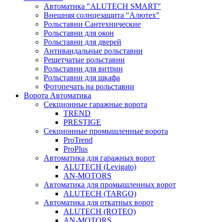
Автоматика "ALUTECH SMART"
Внешняя солнцезащита "Алютех"
Рольставни Сантехнические
Рольставни для окон
Рольставни для дверей
Антивандальные рольставни
Решетчатые рольставни
Рольставни для витрин
Рольставни для шкафа
Фотопечать на рольставни
Ворота Автоматика
Секционные гаражные ворота
TREND
PRESTIGE
Секционные промышленные ворота
ProTrend
ProPlus
Автоматика для гаражных ворот
ALUTECH (Levigato)
AN-MOTORS
Автоматика для промышленных ворот
ALUTECH (TARGO)
Автоматика для откатных ворот
ALUTECH (ROTEO)
AN-MOTORS