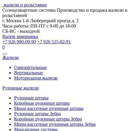
жалюзи и рольставни
Солнцезащитные системы
Производство и продажа жалюзи и
рольставней
г. Москва 1-й Люберецкий проезд д. 2
Часы работы: ПН-ПТ с 9-00 до 18-00
СБ-ВС - выходной
Вызов замерщика
+7 926 990-09-90
+7 926 525-82-91
0
Открыть
Жалюзи
навигацию
Горизонтальные
Вертикальные
Моторизация жалюзи
Рулонные жалюзи
Рулонные шторы
Коробные рулонные шторы
Мини-кассетные рулонные шторы
Рулонные шторы Зебра
Коробные рулонные шторы Зебра
Мини-кассетные рулонные шторы Зебра
Мансардные системы