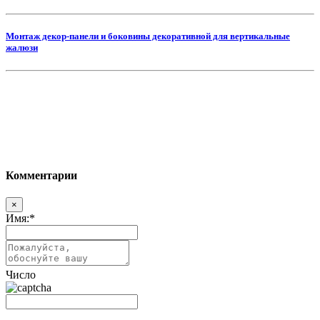
Монтаж декор-панели и боковины декоративной для вертикальные
жалюзи
Комментарии
×
Имя:
*
Число