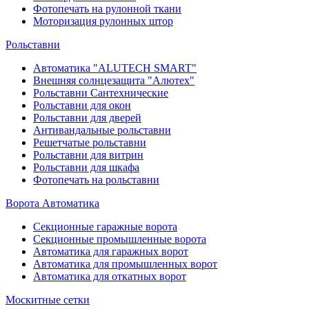
Фотопечать на рулонной ткани
Моторизация рулонных штор
Рольставни
Автоматика "ALUTECH SMART"
Внешняя солнцезащита "Алютех"
Рольставни Сантехнические
Рольставни для окон
Рольставни для дверей
Антивандальные рольставни
Решетчатые рольставни
Рольставни для витрин
Рольставни для шкафа
Фотопечать на рольставни
Ворота Автоматика
Секционные гаражные ворота
Секционные промышленные ворота
Автоматика для гаражных ворот
Автоматика для промышленных ворот
Автоматика для откатных ворот
Москитные сетки