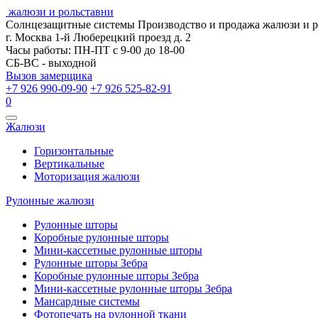
жалюзи и рольставни
Солнцезащитные системы
Производство и продажа жалюзи и 
г. Москва 1-й Люберецкий проезд д. 2
Часы работы: ПН-ПТ с 9-00 до 18-00
СБ-ВС - выходной
Вызов замерщика
+7 926 990-09-90
+7 926 525-82-91
0
Открыть
Жалюзи
навигацию
Горизонтальные
Вертикальные
Моторизация жалюзи
Рулонные жалюзи
Рулонные шторы
Коробные рулонные шторы
Мини-кассетные рулонные шторы
Рулонные шторы Зебра
Коробные рулонные шторы Зебра
Мини-кассетные рулонные шторы Зебра
Мансардные системы
Фотопечать на рулонной ткани