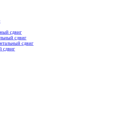
я
ьный сдвиг
льный сдвиг
онтальный сдвиг
й сдвиг