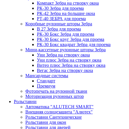
Компакт Зебра на створку окна
РК-30 Зебра для проема
РК-42 Зебра на большие окна
РТ-40 ЗЕБРА для проема
Коробные рулонные шторы Зебра
B 27 Зебра для проема
РК-30 Бокс Зебра для проема
РК-30 Бокс круг Зебра для проема
РК-30 Бокс квадрат Зебра для проема
Мини-кассетные рулонные шторы Зебра
Уни Зебра на створку окна
Уни плюс Зебра на створку окна
Витео плюс Зебра на створку окна
Вегас Зебра на створку окна
Мансардные системы
Стандарт
Премиум
Фотопечать на рулонной ткани
Моторизация рулонных штор
Рольставни
Автоматика "ALUTECH SMART"
Внешняя солнцезащита "Алютех"
Рольставни Сантехнические
Рольставни для окон
Рольставни для дверей