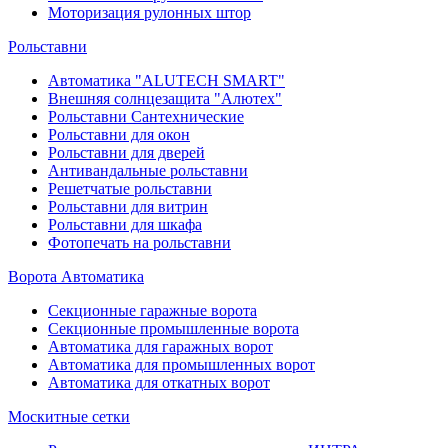
Моторизация рулонных штор
Рольставни
Автоматика "ALUTECH SMART"
Внешняя солнцезащита "Алютех"
Рольставни Сантехнические
Рольставни для окон
Рольставни для дверей
Антивандальные рольставни
Решетчатые рольставни
Рольставни для витрин
Рольставни для шкафа
Фотопечать на рольставни
Ворота Автоматика
Секционные гаражные ворота
Секционные промышленные ворота
Автоматика для гаражных ворот
Автоматика для промышленных ворот
Автоматика для откатных ворот
Москитные сетки