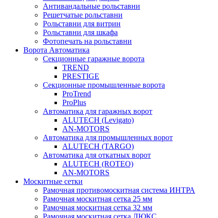
Антивандальные рольставни
Решетчатые рольставни
Рольставни для витрин
Рольставни для шкафа
Фотопечать на рольставни
Ворота Автоматика
Секционные гаражные ворота
TREND
PRESTIGE
Секционные промышленные ворота
ProTrend
ProPlus
Автоматика для гаражных ворот
ALUTECH (Levigato)
AN-MOTORS
Автоматика для промышленных ворот
ALUTECH (TARGO)
Автоматика для откатных ворот
ALUTECH (ROTEO)
AN-MOTORS
Москитные сетки
Рамочная противомоскитная система ИНТРА
Рамочная москитная сетка 25 мм
Рамочная москитная сетка 32 мм
Рамочная москитная сетка ЛЮКС