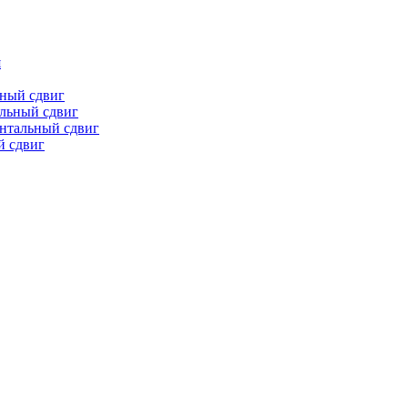
я
ьный сдвиг
льный сдвиг
онтальный сдвиг
й сдвиг