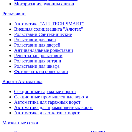
Моторизация рулонных штор
Рольставни
Автоматика "ALUTECH SMART"
Внешняя солнцезащита "Алютех"
Рольставни Сантехнические
Рольставни для окон
Рольставни для дверей
Антивандальные рольставни
Решетчатые рольставни
Рольставни для витрин
Рольставни для шкафа
Фотопечать на рольставни
Ворота Автоматика
Секционные гаражные ворота
Секционные промышленные ворота
Автоматика для гаражных ворот
Автоматика для промышленных ворот
Автоматика для откатных ворот
Москитные сетки