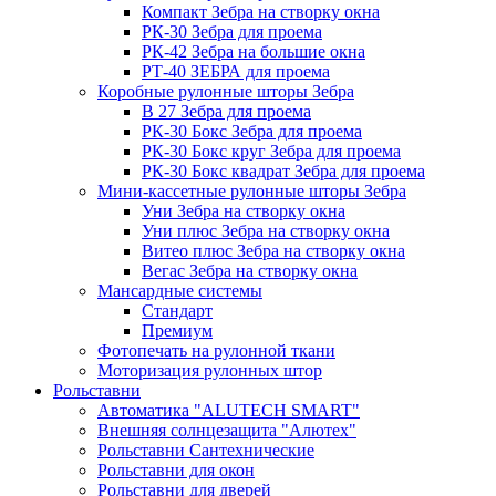
Компакт Зебра на створку окна
РК-30 Зебра для проема
РК-42 Зебра на большие окна
РТ-40 ЗЕБРА для проема
Коробные рулонные шторы Зебра
B 27 Зебра для проема
РК-30 Бокс Зебра для проема
РК-30 Бокс круг Зебра для проема
РК-30 Бокс квадрат Зебра для проема
Мини-кассетные рулонные шторы Зебра
Уни Зебра на створку окна
Уни плюс Зебра на створку окна
Витео плюс Зебра на створку окна
Вегас Зебра на створку окна
Мансардные системы
Стандарт
Премиум
Фотопечать на рулонной ткани
Моторизация рулонных штор
Рольставни
Автоматика "ALUTECH SMART"
Внешняя солнцезащита "Алютех"
Рольставни Сантехнические
Рольставни для окон
Рольставни для дверей