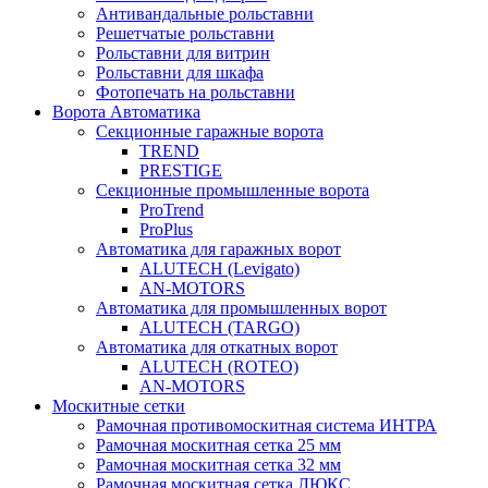
Антивандальные рольставни
Решетчатые рольставни
Рольставни для витрин
Рольставни для шкафа
Фотопечать на рольставни
Ворота Автоматика
Секционные гаражные ворота
TREND
PRESTIGE
Секционные промышленные ворота
ProTrend
ProPlus
Автоматика для гаражных ворот
ALUTECH (Levigato)
AN-MOTORS
Автоматика для промышленных ворот
ALUTECH (TARGO)
Автоматика для откатных ворот
ALUTECH (ROTEO)
AN-MOTORS
Москитные сетки
Рамочная противомоскитная система ИНТРА
Рамочная москитная сетка 25 мм
Рамочная москитная сетка 32 мм
Рамочная москитная сетка ЛЮКС