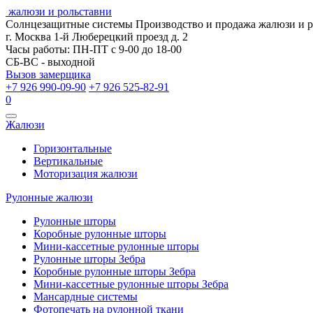
жалюзи и рольставни
Солнцезащитные системы
Производство и продажа жалюзи и 
г. Москва 1-й Люберецкий проезд д. 2
Часы работы: ПН-ПТ с 9-00 до 18-00
СБ-ВС - выходной
Вызов замерщика
+7 926 990-09-90
+7 926 525-82-91
0
Открыть
Жалюзи
навигацию
Горизонтальные
Вертикальные
Моторизация жалюзи
Рулонные жалюзи
Рулонные шторы
Коробные рулонные шторы
Мини-кассетные рулонные шторы
Рулонные шторы Зебра
Коробные рулонные шторы Зебра
Мини-кассетные рулонные шторы Зебра
Мансардные системы
Фотопечать на рулонной ткани