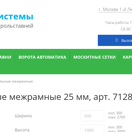
г. Москва 1-й 
истемы
Часы работы: П
 рольставней
СБ-ВС
Вызо
АВНИ
ВОРОТА АВТОМАТИКА
МОСКИТНЫЕ СЕТКИ
КА
альные межрамные
 межрамные 25 мм, арт. 7128
min: 300
Ширина
max: 2700
min: 300
Высота
max: 3000