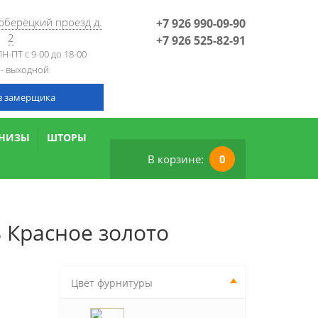
Люберецкий проезд д.
+7 926 990-09-90
2
+7 926 525-82-91
Н-ПТ с 9-00 до 18-00
 - выходной
в замерщика
РНИЗЫ
ШТОРЫ
В корзине:
0
 Красное золото
Цвет фурнитуры